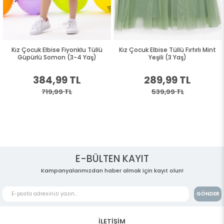
Kız Çocuk Elbise Fiyonklu Tüllü
Kız Çocuk Elbise Tüllü Fırfırlı Mint
Güpürlü Somon (3-4 Yaş)
Yeşili (3 Yaş)
384,99 TL
289,99 TL
719,99 TL
539,99 TL
E-BÜLTEN KAYIT
Kampanyalarımızdan haber almak için kayıt olun!
GÖNDER
İLETİŞİM