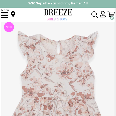
%30 Sepette Yaz İndirimi, Hemen Al!
İndirimlere ek %10 İndirimi Kap, Hemen Üye Ol!
Menu
Anasayfa
Kız Çocuk
Elbise Modelleri
Yazlık Elbise
Kız Çocuk Elbise Çiçek Desenli Ekru (4 Yaş)
0
%
38
İndirim