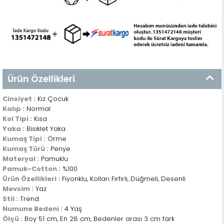
Ürün Özellikleri
Cinsiyet :
Kız Çocuk
Kalıp :
Normal
Kol Tipi :
Kısa
Yaka :
Bisiklet Yaka
Kumaş Tipi :
Örme
Kumaş Türü :
Penye
Materyal :
Pamuklu
Pamuk-Cotton :
%100
Ürün Özellikleri :
Fiyonklu, Kolları Fırfırlı, Düğmeli, Desenli
Mevsim :
Yaz
Stil :
Trend
Numune Bedeni :
4 Yaş
Ölçü :
Boy 51 cm, En 28 cm, Bedenler arası 3 cm fark