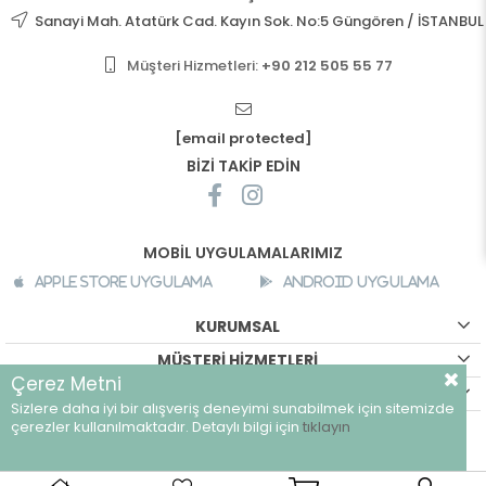
Sanayi Mah. Atatürk Cad. Kayın Sok. No:5 Güngören / İSTANBUL
Müşteri Hizmetleri:
+90 212 505 55 77
[email protected]
BİZİ TAKİP EDİN
MOBİL UYGULAMALARIMIZ
Apple Store Uygulama
Android Uygulama
KURUMSAL
MÜŞTERİ HİZMETLERİ
Çerez Metni
ALIŞVERİŞ BİLGİLERİ
Sizlere daha iyi bir alışveriş deneyimi sunabilmek için sitemizde
©
breeze.com.tr - Tüm hakları saklıdır.
çerezler kullanılmaktadır. Detaylı bilgi için
tıklayın