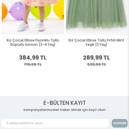
Kız Çocuk Elbise Fiyonklu Tüllü
Kız Çocuk Elbise Tüllü Fırfırlı Mint
Güpürlü Somon (3-4 Yaş)
Yeşili (3 Yaş)
384,99 TL
289,99 TL
719,99 TL
539,99 TL
E-BÜLTEN KAYIT
Kampanyalarımızdan haber almak için kayıt olun!
GÖNDER