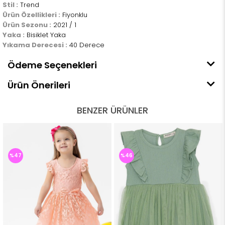
Stil :
Trend
Ürün Özellikleri :
Fiyonklu
Ürün Sezonu :
2021 / 1
Yaka :
Bisiklet Yaka
Yıkama Derecesi :
40 Derece
Ödeme Seçenekleri
Ürün Önerileri
BENZER ÜRÜNLER
%47
%46