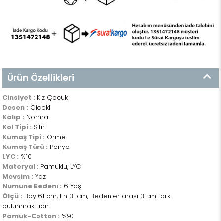
Ürün Özellikleri
Cinsiyet :
Kız Çocuk
Desen :
Çiçekli
Kalıp :
Normal
Kol Tipi :
Sıfır
Kumaş Tipi :
Örme
Kumaş Türü :
Penye
LYC :
%10
Materyal :
Pamuklu, LYC
Mevsim :
Yaz
Numune Bedeni :
6 Yaş
Ölçü :
Boy 61 cm, En 31 cm, Bedenler arası 3 cm fark
bulunmaktadır.
Pamuk-Cotton :
%90