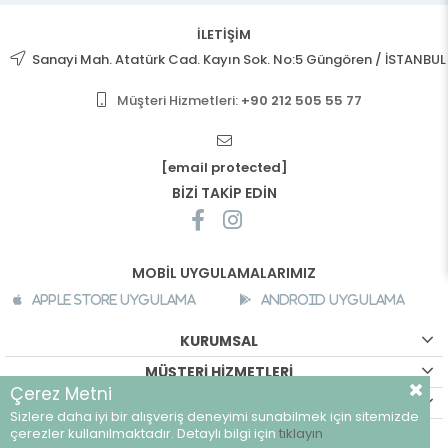
İLETİŞİM
Sanayi Mah. Atatürk Cad. Kayın Sok. No:5 Güngören / İSTANBUL
Müşteri Hizmetleri:
+90 212 505 55 77
[email protected]
BİZİ TAKİP EDİN
MOBİL UYGULAMALARIMIZ
Apple Store Uygulama
Android Uygulama
KURUMSAL
MÜŞTERİ HİZMETLERİ
Çerez Metni
ALIŞVERİŞ BİLGİLERİ
Sizlere daha iyi bir alışveriş deneyimi sunabilmek için sitemizde
©
breeze.com.tr - Tüm hakları saklıdır.
çerezler kullanılmaktadır. Detaylı bilgi için
tıklayın