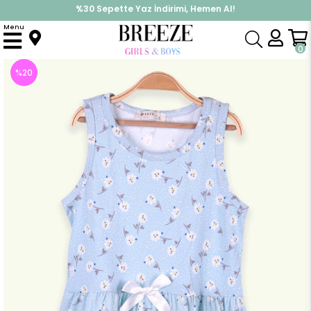
%30 Sepette Yaz İndirimi, Hemen Al!
İndirimlere ek %10 İndirimi Kap, Hemen Üye Ol!
Menu
Anasayfa
Kız Çocuk
Elbise Modelleri
Yazlık Elbise
Kiz Çocuk Elbise Çiçek Desenli Fiyonklu Bebe Mavisi (7 Yaş)
0
%
20
İndirim