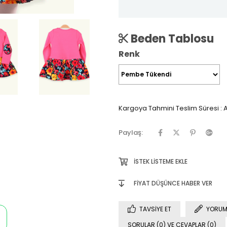
Beden Tablosu
Renk
Kargoya Tahmini Teslim Süresi
:
A
Paylaş:
İSTEK LISTEME EKLE
FIYAT DÜŞÜNCE HABER VER
TAVSIYE ET
YORUM
SORULAR (0) VE CEVAPLAR (0)