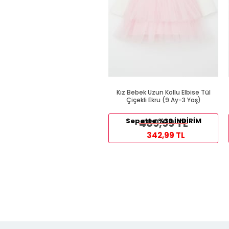
Kız Bebek Uzun Kollu Elbise Tül
Çiçekli Ekru (9 Ay-3 Yaş)
Sepette %30 İNDİRİM
489,99 TL
342,99 TL