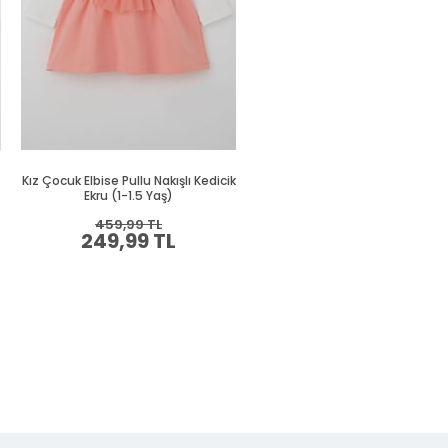
Kız Çocuk Elbise Pullu Nakışlı Kedicik
Kız Bebek Uzun Kollu Elbise O
Ekru (1-1.5 Yaş)
Fırfırlı Tüllü Beyaz (1.5 Yaş)
459,99 TL
469,99 TL
249,99 TL
254,99 TL