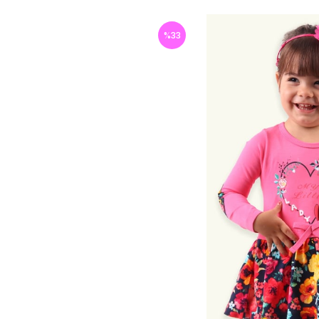
%
33
İndirim