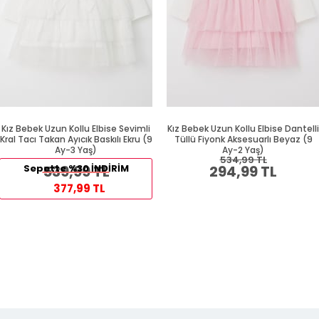
Kız Bebek Uzun Kollu Elbise Sevimli
Kız Bebek Uzun Kollu Elbise Dantelli
Kral Tacı Takan Ayıcık Baskılı Ekru (9
Tüllü Fiyonk Aksesuarlı Beyaz (9
Ay-3 Yaş)
Ay-2 Yaş)
534,99 TL
Sepette %30 İNDİRİM
539,99 TL
294,99 TL
377,99 TL