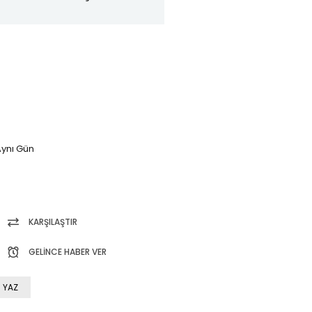
ynı Gün
KARŞILAŞTIR
GELINCE HABER VER
 YAZ