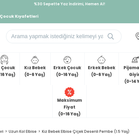
%30 Sepette Yaz İndirimi, Hemen Al!
İndirimlere ek %10 İndirimi Kap, Hemen Üye Ol!
 Çocuk Kıyafetleri
z Çocuk
Kız Bebek
Erkek Çocuk
Erkek Bebek
Pijama 
16 Yaş)
(0-6 Yaş)
(0-16 Yaş)
(0-6 Yaş)
Giy
(0-14 
Maksimum
Fiyat
(0-16 Yaş)
ri
Uzun Kol Elbise
Kız Bebek Elbise Çiçek Desenli Pembe (1.5 Yaş)