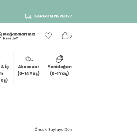
KARGOM NEREDE?
Mağazalarımız
0
Nerede?
& İç
Aksesuar
Yenidoğan
im
(0-14 Yaş)
(0-1 Yaş)
Yaş)
Önceki Sayfaya Dön