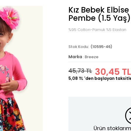
Kız Bebek Elbise
Pembe (1.5 Yaş)
%95 Cotton-Pamuk %5 Elastan
(10595-46)
Marka
:
Breeze
30,45 TL
45,73 TL
5,08 TL
'den başlayan taksitl
Ürün stoklarım