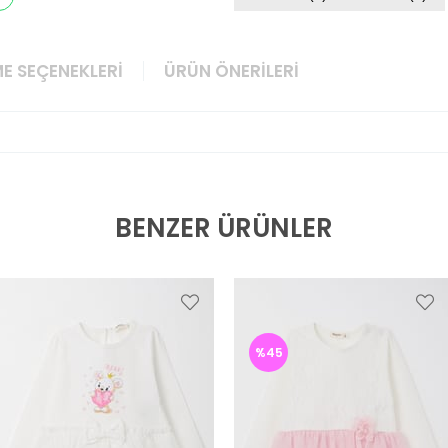
E SEÇENEKLERI
ÜRÜN ÖNERILERI
BENZER ÜRÜNLER
%45