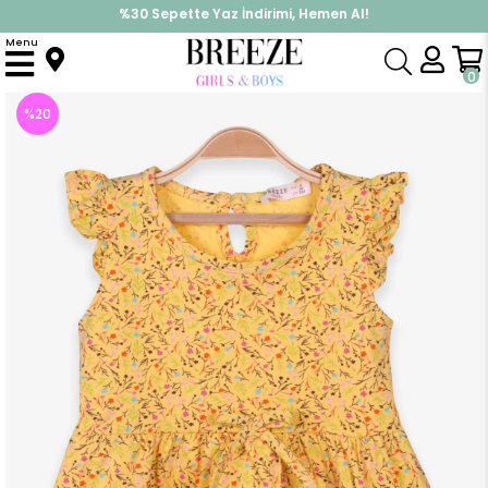
%30 Sepette Yaz İndirimi, Hemen Al!
İndirimlere ek %10 İndirimi Kap, Hemen Üye Ol!
Menu
Anasayfa
Kız Çocuk
Elbise Modelleri
Yazlık Elbise
Kız Çocuk Elbise Çiçek Desenli Sarı (6 Yaş)
0
%
20
İndirim