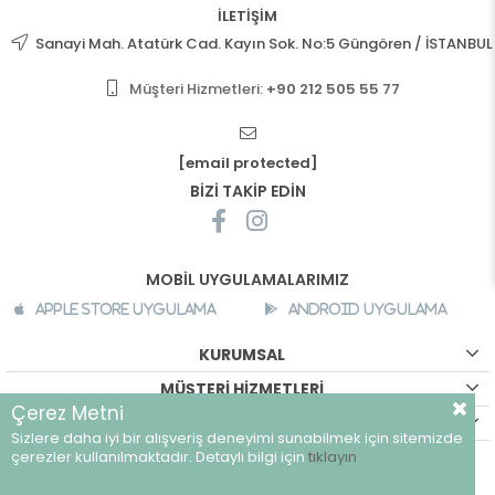
İLETİŞİM
Sanayi Mah. Atatürk Cad. Kayın Sok. No:5 Güngören / İSTANBUL
Müşteri Hizmetleri:
+90 212 505 55 77
[email protected]
BİZİ TAKİP EDİN
MOBİL UYGULAMALARIMIZ
Apple Store Uygulama
Android Uygulama
KURUMSAL
MÜŞTERİ HİZMETLERİ
Çerez Metni
ALIŞVERİŞ BİLGİLERİ
Sizlere daha iyi bir alışveriş deneyimi sunabilmek için sitemizde
©
breeze.com.tr - Tüm hakları saklıdır.
çerezler kullanılmaktadır. Detaylı bilgi için
tıklayın