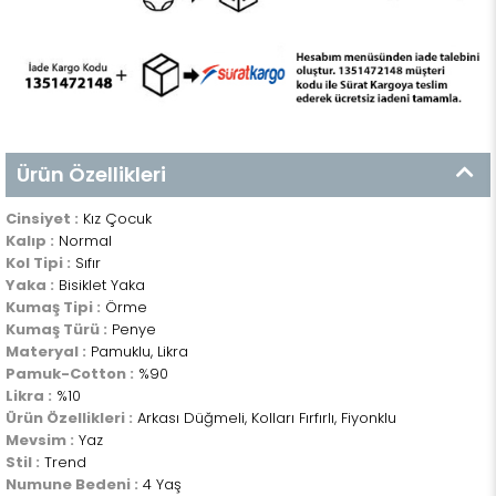
Ürün Özellikleri
Cinsiyet :
Kız Çocuk
Kalıp :
Normal
Kol Tipi :
Sıfır
Yaka :
Bisiklet Yaka
Kumaş Tipi :
Örme
Kumaş Türü :
Penye
Materyal :
Pamuklu, Likra
Pamuk-Cotton :
%90
Likra :
%10
Ürün Özellikleri :
Arkası Düğmeli, Kolları Fırfırlı, Fiyonklu
Mevsim :
Yaz
Stil :
Trend
Numune Bedeni :
4 Yaş