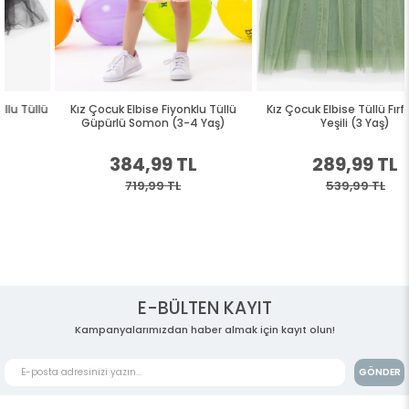
Kız Çocuk Elbise Fiyonklu Tüllü
Kız Çocuk Elbise Tüllü Fırfırlı Mint
Güpürlü Somon (3-4 Yaş)
Yeşili (3 Yaş)
384,99 TL
289,99 TL
719,99 TL
539,99 TL
E-BÜLTEN KAYIT
Kampanyalarımızdan haber almak için kayıt olun!
GÖNDER