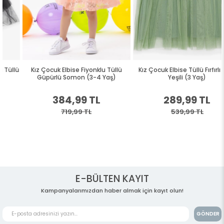
Kız Çocuk Elbise Fiyonklu Tüllü
Kız Çocuk Elbise Tüllü Fırfırlı Mint
Güpürlü Somon (3-4 Yaş)
Yeşili (3 Yaş)
384,99 TL
289,99 TL
719,99 TL
539,99 TL
E-BÜLTEN KAYIT
Kampanyalarımızdan haber almak için kayıt olun!
GÖNDER