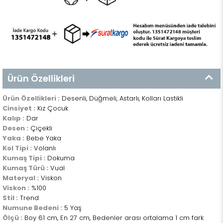
Ürün Özellikleri
Ürün Özellikleri :
Desenli, Düğmeli, Astarlı, Kolları Lastikli
Cinsiyet :
Kız Çocuk
Kalıp :
Dar
Desen :
Çiçekli
Yaka :
Bebe Yaka
Kol Tipi :
Volanlı
Kumaş Tipi :
Dokuma
Kumaş Türü :
Vual
Materyal :
Viskon
Viskon :
%100
Stil :
Trend
Numune Bedeni :
5 Yaş
Ölçü :
Boy 61 cm, En 27 cm, Bedenler arası ortalama 1 cm fark