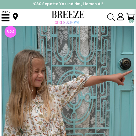
%30 Sepette Yaz İndirimi, Hemen Al!
İndirimlere ek %10 İndirimi Kap, Hemen Üye Ol!
Menu
Anasayfa
Kız Çocuk
Elbise Modelleri
Yazlık Elbise
Kız Çocuk Elbise Çiçek Motifli Kolları Volanlı Ekru (5 Yaş)
0
%
24
İndirim