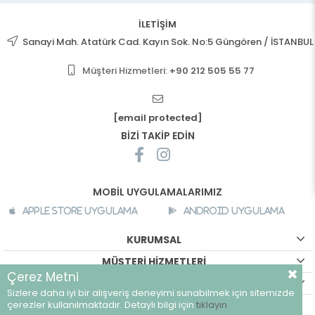
İLETİŞİM
Sanayi Mah. Atatürk Cad. Kayın Sok. No:5 Güngören / İSTANBUL
Müşteri Hizmetleri:
+90 212 505 55 77
[email protected]
BİZİ TAKİP EDİN
MOBİL UYGULAMALARIMIZ
Apple Store Uygulama
Android Uygulama
KURUMSAL
MÜŞTERİ HİZMETLERİ
Çerez Metni
ALIŞVERİŞ BİLGİLERİ
Sizlere daha iyi bir alışveriş deneyimi sunabilmek için sitemizde
©
breeze.com.tr - Tüm hakları saklıdır.
çerezler kullanılmaktadır. Detaylı bilgi için
tıklayın