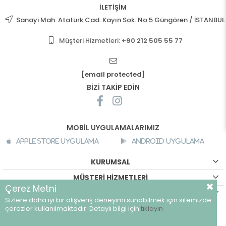
İLETİŞİM
Sanayi Mah. Atatürk Cad. Kayın Sok. No:5 Güngören / İSTANBUL
Müşteri Hizmetleri:
+90 212 505 55 77
[email protected]
BİZİ TAKİP EDİN
MOBİL UYGULAMALARIMIZ
Apple Store Uygulama
Android Uygulama
KURUMSAL
MÜŞTERİ HİZMETLERİ
Çerez Metni
ALIŞVERİŞ BİLGİLERİ
Sizlere daha iyi bir alışveriş deneyimi sunabilmek için sitemizde
©
breeze.com.tr - Tüm hakları saklıdır.
çerezler kullanılmaktadır. Detaylı bilgi için
tıklayın