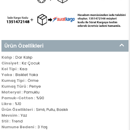
Ürün Özellikleri
Kalıp :
Dar Kalıp
Cinsiyet :
Kız Çocuk
Kol Tipi :
Kısa
Yaka :
Bisiklet Yaka
Kumaş Tipi :
Örme
Kumaş Türü :
Penye
Materyal :
Pamuklu
Pamuk-Cotton :
%90
Likra :
%10
Ürün Özellikleri :
Simli, Pullu, Baskılı
Mevsim :
Yaz
Stil :
Trend
Numune Bedeni :
3 Yaş