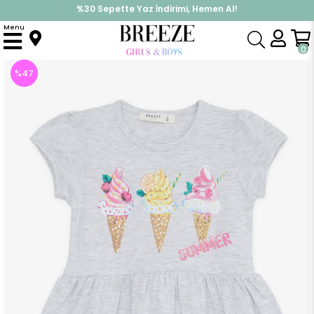
%30 Sepette Yaz İndirimi, Hemen Al!
İndirimlere ek %10 İndirimi Kap, Hemen Üye Ol!
Menu
Anasayfa
Kız Çocuk
Elbise Modelleri
Yazlık Elbise
Kız Çocuk Elbise Dondurma Baskılı Gri Melanj (3 Yaş)
0
%
47
İndirim