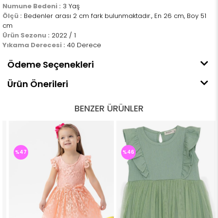
Numune Bedeni :
3 Yaş
Ölçü :
Bedenler arası 2 cm fark bulunmaktadır., En 26 cm, Boy 51
cm
Ürün Sezonu :
2022 / 1
Yıkama Derecesi :
40 Derece
Ödeme Seçenekleri
Ürün Önerileri
BENZER ÜRÜNLER
%47
%46