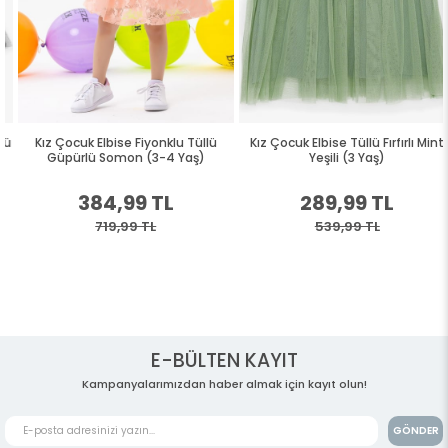
Kız Çocuk Elbise Fiyonklu Tüllü
Kız Çocuk Elbise Tüllü Fırfırlı Mint
Güpürlü Somon (3-4 Yaş)
Yeşili (3 Yaş)
384,99 TL
289,99 TL
719,99 TL
539,99 TL
E-BÜLTEN KAYIT
Kampanyalarımızdan haber almak için kayıt olun!
GÖNDER