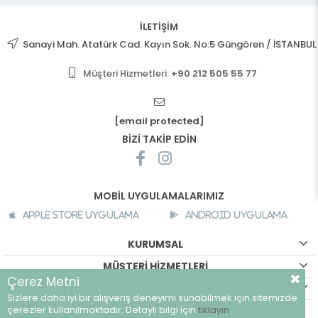
İLETİŞİM
Sanayi Mah. Atatürk Cad. Kayın Sok. No:5 Güngören / İSTANBUL
Müşteri Hizmetleri:
+90 212 505 55 77
[email protected]
BİZİ TAKİP EDİN
MOBİL UYGULAMALARIMIZ
Apple Store Uygulama
Android Uygulama
KURUMSAL
MÜŞTERİ HİZMETLERİ
Çerez Metni
ALIŞVERİŞ BİLGİLERİ
Sizlere daha iyi bir alışveriş deneyimi sunabilmek için sitemizde
©
breeze.com.tr - Tüm hakları saklıdır.
çerezler kullanılmaktadır. Detaylı bilgi için
tıklayın