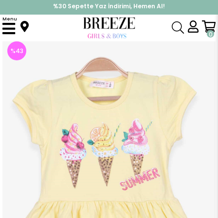
%30 Sepette Yaz İndirimi, Hemen Al!
İndirimlere ek %10 İndirimi Kap, Hemen Üye Ol!
Menu
Anasayfa
Kız Çocuk
Elbise Modelleri
Yazlık Elbise
Kız Çocuk Elbise Dondurma Baskılı Sarı (3 Yaş)
0
%
43
İndirim