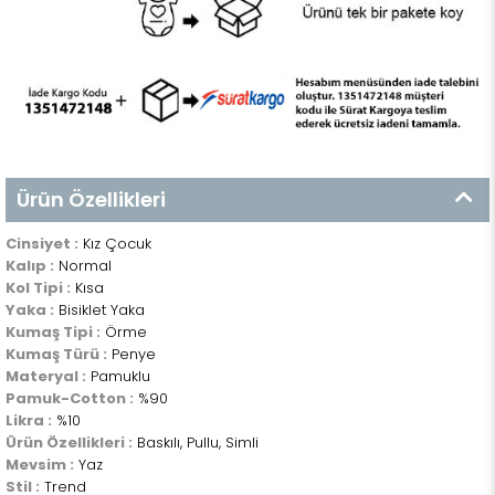
Ürün Özellikleri
Cinsiyet :
Kız Çocuk
Kalıp :
Normal
Kol Tipi :
Kısa
Yaka :
Bisiklet Yaka
Kumaş Tipi :
Örme
Kumaş Türü :
Penye
Materyal :
Pamuklu
Pamuk-Cotton :
%90
Likra :
%10
Ürün Özellikleri :
Baskılı, Pullu, Simli
Mevsim :
Yaz
Stil :
Trend