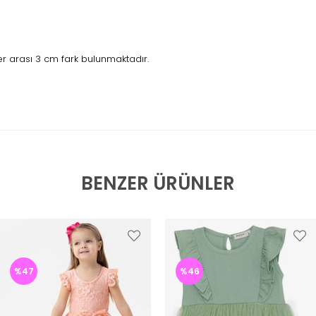
r arası 3 cm fark bulunmaktadır.
BENZER ÜRÜNLER
%47
%46