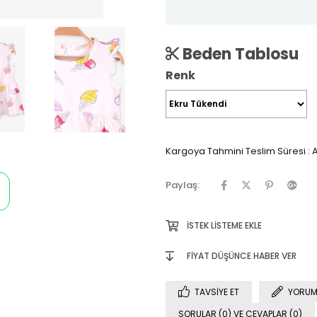
Beden Tablosu
Renk
Kargoya Tahmini Teslim Süresi
:
A
Paylaş:
İSTEK LISTEME EKLE
FIYAT DÜŞÜNCE HABER VER
TAVSIYE ET
YORUM
SORULAR (0) VE CEVAPLAR (0)