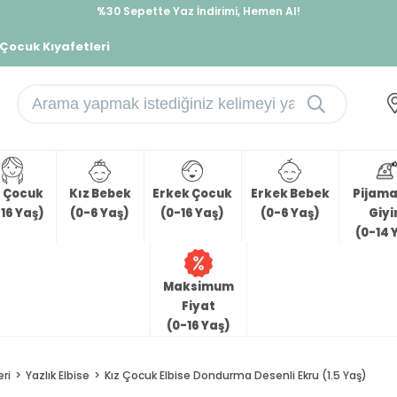
%30 Sepette Yaz İndirimi, Hemen Al!
İndirimlere ek %10 İndirimi Kap, Hemen Üye Ol!
 Çocuk Kıyafetleri
z Çocuk
Kız Bebek
Erkek Çocuk
Erkek Bebek
Pijama 
16 Yaş)
(0-6 Yaş)
(0-16 Yaş)
(0-6 Yaş)
Giy
(0-14 
Maksimum
Fiyat
(0-16 Yaş)
eri
Yazlık Elbise
Kız Çocuk Elbise Dondurma Desenli Ekru (1.5 Yaş)