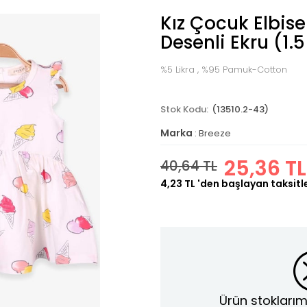
Kız Çocuk Elbi
Desenli Ekru (1.
%5 Likra , %95 Pamuk-Cotton
(13510.2-43)
Marka
:
Breeze
25,36 TL
40,64 TL
4,23 TL
'den başlayan taksitl
Ürün stoklarım