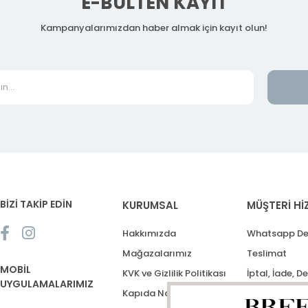
E-BÜLTEN KAYIT
Kampanyalarımızdan haber almak için kayıt olun!
BİZİ TAKİP EDİN
KURUMSAL
MÜŞTERİ Hİ
Hakkımızda
Whatsapp De
Mağazalarımız
Teslimat
MOBİL
KVK ve Gizlilik Politikası
İptal, İade, D
UYGULAMALARIMIZ
Kapıda Nakit Ödeme
Destek Talep