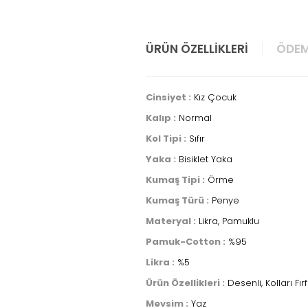
ÜRÜN ÖZELLIKLERI
ÖDEM
Cinsiyet :
Kız Çocuk
Kalıp :
Normal
Kol Tipi :
Sıfır
Yaka :
Bisiklet Yaka
Kumaş Tipi :
Örme
Kumaş Türü :
Penye
Materyal :
Likra, Pamuklu
Pamuk-Cotton :
%95
Likra :
%5
Ürün Özellikleri :
Desenli, Kolları Fırfı
Mevsim :
Yaz