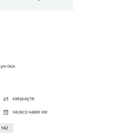
ynı Gün
KARŞILAŞTIR
GELINCE HABER VER
 YAZ