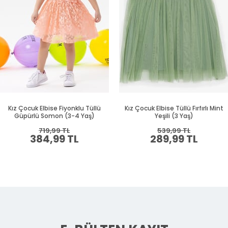
Kız Çocuk Elbise Fiyonklu Tüllü
Kız Çocuk Elbise Tüllü Fırfırlı Mint
Güpürlü Somon (3-4 Yaş)
Yeşili (3 Yaş)
719,99 TL
539,99 TL
384,99 TL
289,99 TL