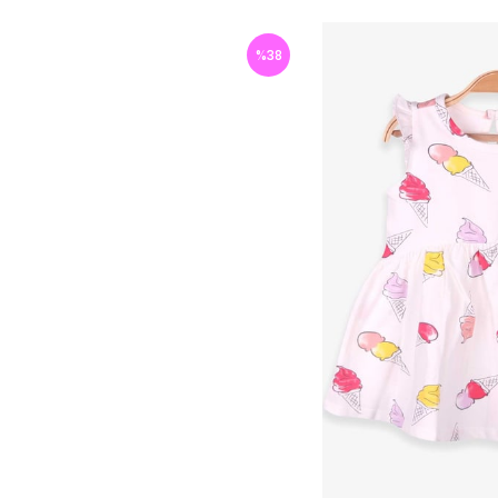
%
38
İndirim