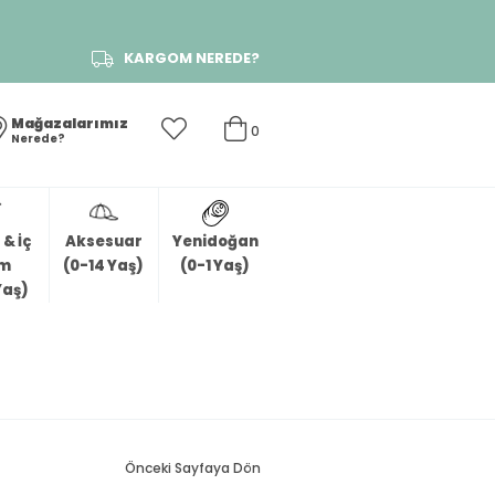
KARGOM NEREDE?
Mağazalarımız
0
Nerede?
& İç
Aksesuar
Yenidoğan
im
(0-14 Yaş)
(0-1 Yaş)
Yaş)
Önceki Sayfaya Dön