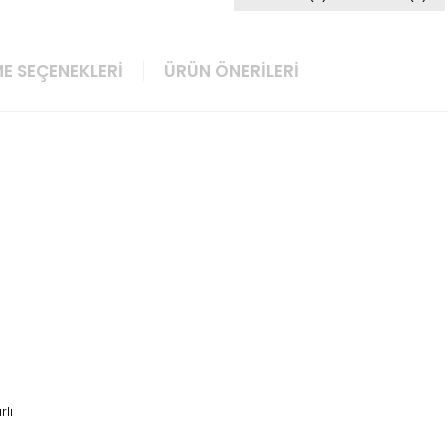
E SEÇENEKLERI
ÜRÜN ÖNERILERI
rlı