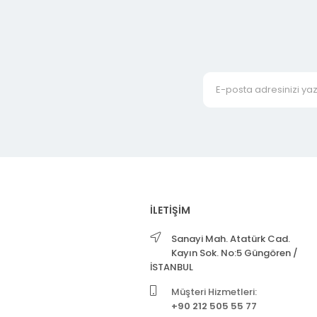
İLETİŞİM
Sanayi Mah. Atatürk Cad.
Kayın Sok. No:5 Güngören /
İSTANBUL
Müşteri Hizmetleri:
+90 212 505 55 77