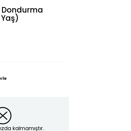
se Dondurma
5 Yaş)
erle
ızda kalmamıştır.