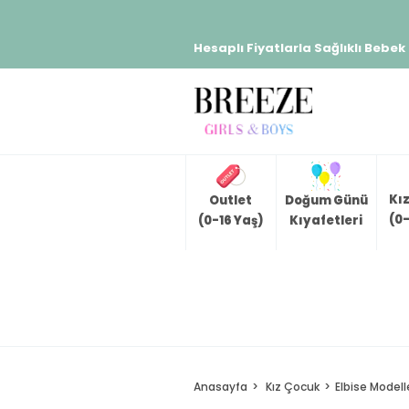
Hesaplı Fiyatlarla Sağlıklı Bebek
Kı
Outlet
Doğum Günü
(0-
(0-16 Yaş)
Kıyafetleri
Anasayfa
Kız Çocuk
Elbise Modell