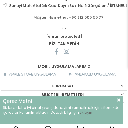
Sanayi Mah. Atatürk Cad. Kayın Sok. No:5 Güngören / İSTANBUL
Müşteri Hizmetleri:
+90 212 505 55 77
[email protected]
BİZİ TAKİP EDİN
MOBİL UYGULAMALARIMIZ
Apple Store Uygulama
Android Uygulama
KURUMSAL
MÜŞTERİ HİZMETLERİ
Çerez Metni
ALIŞVERİŞ BİLGİLERİ
Sizlere daha iyi bir alışveriş deneyimi sunabilmek için sitemizde
©
breeze.com.tr - Tüm hakları saklıdır.
çerezler kullanılmaktadır. Detaylı bilgi için
tıklayın