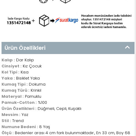
Ürün Özellikleri
Kalıp :
Dar Kalıp
Cinsiyet :
Kız Çocuk
Kol Tipi :
Kısa
Yaka :
Bisiklet Yaka
Kumaş Tipi :
Dokuma
Kumaş Türü :
Krinkıl
Materyal :
Pamuklu
Pamuk-Cotton :
%100
Ürün Özellikleri :
Düğmeli, Cepli, Kuşaklı
Mevsim :
Yaz
Stil :
Trend
Numune Bedeni :
8 Yaş
Ölçü :
Bedenler arası 4 cm fark bulunmaktadır., En 33 cm, Boy 68