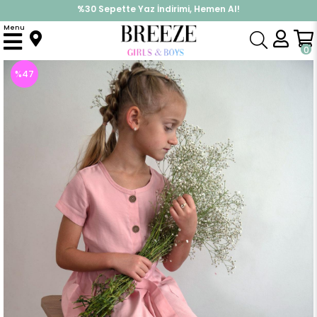
%30 Sepette Yaz İndirimi, Hemen Al!
İndirimlere ek %10 İndirimi Kap, Hemen Üye Ol!
Menu
Anasayfa
Kız Çocuk
Elbise Modelleri
Yazlık Elbise
Kız Çocuk Elbise Düğmeli Cepli Kuşaklı Gülkurusu (6 Yaş)
0
%
47
İndirim