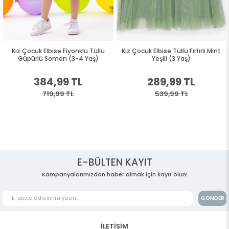
Kız Çocuk Elbise Fiyonklu Tüllü
Kız Çocuk Elbise Tüllü Fırfırlı Mint
Güpürlü Somon (3-4 Yaş)
Yeşili (3 Yaş)
384,99 TL
289,99 TL
719,99 TL
539,99 TL
E-BÜLTEN KAYIT
Kampanyalarımızdan haber almak için kayıt olun!
GÖNDER
İLETİŞİM