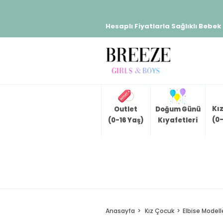
Hesaplı Fiyatlarla Sağlıklı Bebek
Kı
Outlet
Doğum Günü
(0-
(0-16 Yaş)
Kıyafetleri
Anasayfa
Kız Çocuk
Elbise Modell