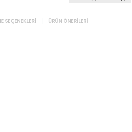
E SEÇENEKLERI
ÜRÜN ÖNERILERI