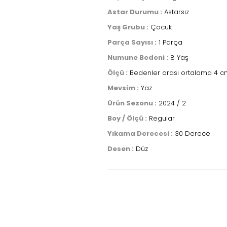
Astar Durumu :
Astarsız
Yaş Grubu :
Çocuk
Parça Sayısı :
1 Parça
Numune Bedeni :
8 Yaş
Ölçü :
Bedenler arası ortalama 4 cm
Mevsim :
Yaz
Ürün Sezonu :
2024 / 2
Boy / Ölçü :
Regular
Yıkama Derecesi :
30 Derece
Desen :
Düz