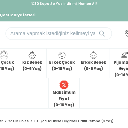
%30 Sepette Yaz İndirimi, Hemen Al!
İndirimlere ek %10 İndirimi Kap, Hemen Üye Ol!
 Çocuk Kıyafetleri
z Çocuk
Kız Bebek
Erkek Çocuk
Erkek Bebek
Pijama 
16 Yaş)
(0-6 Yaş)
(0-16 Yaş)
(0-6 Yaş)
Giy
(0-14 
Maksimum
Fiyat
(0-16 Yaş)
eri
Yazlık Elbise
Kız Çocuk Elbise Düğmeli Fırfırlı Pembe (9 Yaş)