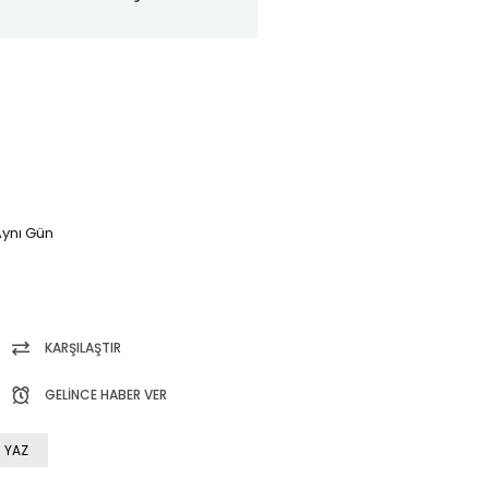
ynı Gün
KARŞILAŞTIR
GELINCE HABER VER
 YAZ