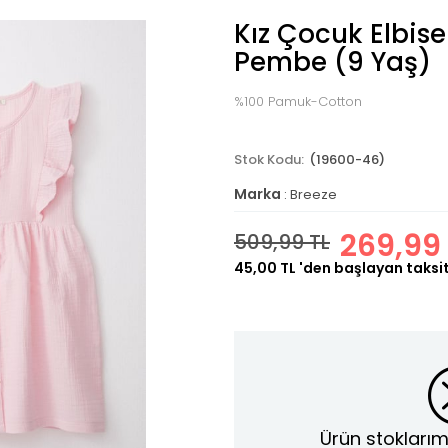
Kız Çocuk Elbise 
Pembe (9 Yaş)
%100 Pamuk-Cotton
(19600-46)
Marka
:
Breeze
269,99
509,99 TL
45,00 TL
'den başlayan taksit
Ürün stoklarım