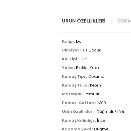
ÜRÜN ÖZELLIKLERI
ÖDEM
Kalıp :
Dar
Cinsiyet :
Kız Çocuk
Kol Tipi :
Sıfır
Yaka :
Bisiklet Yaka
Kumaş Tipi :
Dokuma
Kumaş Türü :
Keten
Materyal :
Pamuklu
Pamuk-Cotton :
%100
Ürün Özellikleri :
Düğmeli, Fırfırlı
Kumaş Kalınlığı :
İnce
Kapama Şekli :
Düğmeli