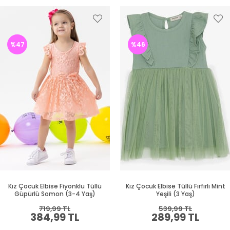
%47
%46
Kız Çocuk Elbise Fiyonklu Tüllü
Kız Çocuk Elbise Tüllü Fırfırlı Mint
Güpürlü Somon (3-4 Yaş)
Yeşili (3 Yaş)
719,99 TL
539,99 TL
384,99 TL
289,99 TL