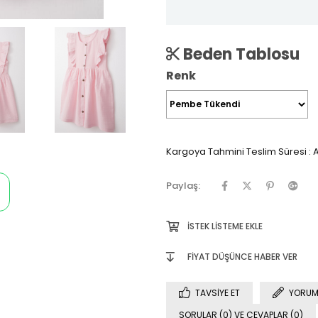
Beden Tablosu
Renk
Kargoya Tahmini Teslim Süresi
:
A
Paylaş:
İSTEK LISTEME EKLE
FIYAT DÜŞÜNCE HABER VER
TAVSIYE ET
YORUM
SORULAR (0) VE CEVAPLAR (0)