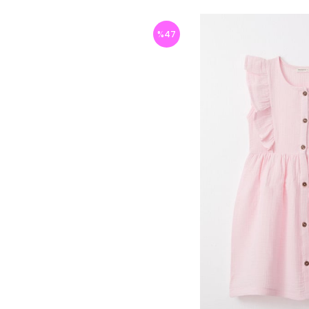
%
47
İndirim