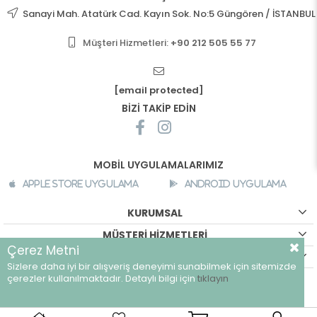
Sanayi Mah. Atatürk Cad. Kayın Sok. No:5 Güngören / İSTANBUL
Müşteri Hizmetleri:
+90 212 505 55 77
[email protected]
BİZİ TAKİP EDİN
MOBİL UYGULAMALARIMIZ
Apple Store Uygulama
Android Uygulama
KURUMSAL
MÜŞTERİ HİZMETLERİ
Çerez Metni
ALIŞVERİŞ BİLGİLERİ
Sizlere daha iyi bir alışveriş deneyimi sunabilmek için sitemizde
©
breeze.com.tr - Tüm hakları saklıdır.
çerezler kullanılmaktadır. Detaylı bilgi için
tıklayın