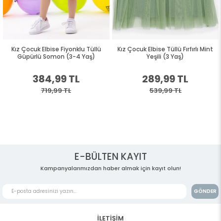
Kız Çocuk Elbise Fiyonklu Tüllü
Kız Çocuk Elbise Tüllü Fırfırlı Mint
Güpürlü Somon (3-4 Yaş)
Yeşili (3 Yaş)
384,99 TL
289,99 TL
719,99 TL
539,99 TL
E-BÜLTEN KAYIT
Kampanyalarımızdan haber almak için kayıt olun!
GÖNDER
İLETİŞİM