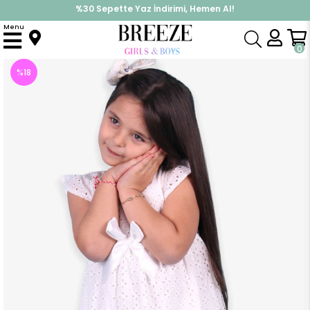
%30 Sepette Yaz İndirimi, Hemen Al!
İndirimlere ek %10 İndirimi Kap, Hemen Üye Ol!
Menu
Anasayfa
Kız Çocuk
Elbise Modelleri
Yazlık Elbise
Kız Çocuk Elbise Fisto Basic Fiyonklu Ekru (6 Yaş)
0
%
18
İndirim