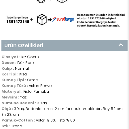
Ürün Özellikleri
Cinsiyet :
Kız Çocuk
Desen :
Düz Renk
Kalıp :
Normal
Kol Tipi :
Kısa
Kumaş Tipi :
Örme
Kumaş Türü :
Astarı Penye
Materyal :
Fisto, Pamuklu
Mevsim :
Yaz
Numune Bedeni :
3 Yaş
Ölçü :
3 Yaş, Bedenler arası 2 cm fark bulunmaktadır., Boy 52 cm,
En 28 cm
Pamuk-Cotton :
Astar %100, Fisto %100
Stil :
Trend