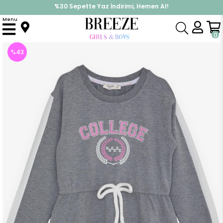
%30 Sepette Yaz İndirimi, Hemen Al!
İndirimlere ek %10 İndirimi Kap, Hemen Üye Ol!
Menu
Anasayfa
Kız Çocuk
Elbise Modelleri
Uzun Kol Elbise
Kız Çocuk Elbise Fiyonklu Beli Lastikli Yazı Baskılı Koyu Gri Melanj (6 Yaş)
0
%
43
İndirim