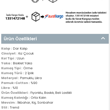
Ürün Özellikleri
Kalıp :
Dar Kalıp
Cinsiyet :
Kız Çocuk
Kol Tipi :
Uzun
Yaka :
Bisiklet Yaka
Kumaş Tipi :
Örme
Kumaş Türü :
2 İplik
Materyal :
Pamuklu, Likra
Pamuk-Cotton :
%90
Likra :
%10
Ürün Özellikleri :
Fiyonklu, Baskılı, Beli Lastikli
Kumaş Kalınlığı :
Orta Kalın
Mevsim :
İlkbahar, Kış, Sonbahar
Stil :
Trend