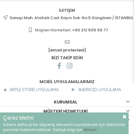
İLETİŞİM
Sanayi Mah. Atatürk Cad. Kayın Sok. No:5 Güngören / İSTANBUL
Müşteri Hizmetleri:
+90 212 505 55 77
[email protected]
BİZİ TAKİP EDİN
MOBİL UYGULAMALARIMIZ
Apple Store Uygulama
Android Uygulama
KURUMSAL
MÜŞTERİ HİZMETLERİ
Çerez Metni
ALIŞVERİŞ BİLGİLERİ
Sizlere daha iyi bir alışveriş deneyimi sunabilmek için sitemizde
©
breeze.com.tr - Tüm hakları saklıdır.
çerezler kullanılmaktadır. Detaylı bilgi için
tıklayın