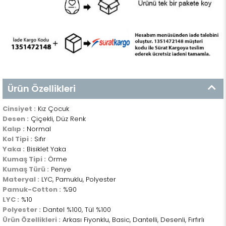
Ürün Özellikleri
Cinsiyet :
Kız Çocuk
Desen :
Çiçekli, Düz Renk
Kalıp :
Normal
Kol Tipi :
Sıfır
Yaka :
Bisiklet Yaka
Kumaş Tipi :
Örme
Kumaş Türü :
Penye
Materyal :
LYC, Pamuklu, Polyester
Pamuk-Cotton :
%90
LYC :
%10
Polyester :
Dantel %100, Tül %100
Ürün Özellikleri :
Arkası Fiyonklu, Basic, Dantelli, Desenli, Fırfırlı