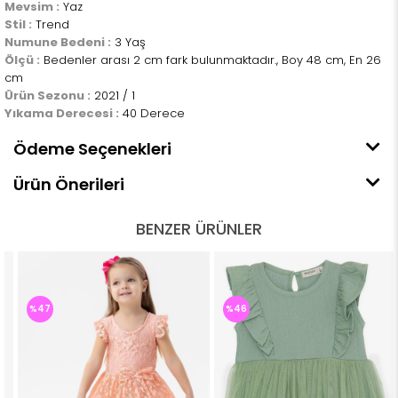
Mevsim :
Yaz
Stil :
Trend
Numune Bedeni :
3 Yaş
Ölçü :
Bedenler arası 2 cm fark bulunmaktadır., Boy 48 cm, En 26
cm
Ürün Sezonu :
2021 / 1
Yıkama Derecesi :
40 Derece
Ödeme Seçenekleri
Ürün Önerileri
BENZER ÜRÜNLER
%47
%46