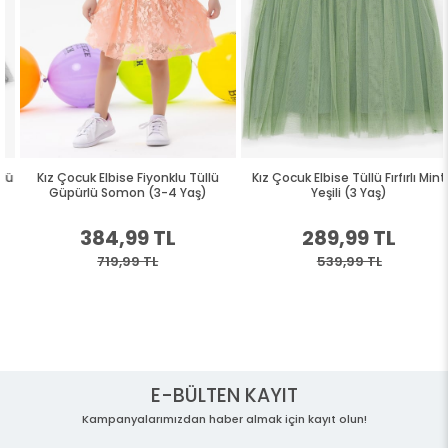
Kız Çocuk Elbise Fiyonklu Tüllü
Kız Çocuk Elbise Tüllü Fırfırlı Mint
Güpürlü Somon (3-4 Yaş)
Yeşili (3 Yaş)
384,99 TL
289,99 TL
719,99 TL
539,99 TL
E-BÜLTEN KAYIT
Kampanyalarımızdan haber almak için kayıt olun!