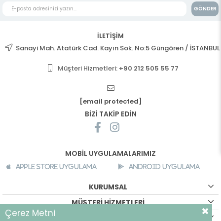
GÖNDER
İLETİŞİM
Sanayi Mah. Atatürk Cad. Kayın Sok. No:5 Güngören / İSTANBUL
Müşteri Hizmetleri:
+90 212 505 55 77
[email protected]
BİZİ TAKİP EDİN
MOBİL UYGULAMALARIMIZ
Apple Store Uygulama
Android Uygulama
KURUMSAL
MÜŞTERİ HİZMETLERİ
Çerez Metni
ALIŞVERİŞ BİLGİLERİ