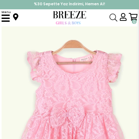
%30 Sepette Yaz İndirimi, Hemen Al!
İndirimlere ek %10 İndirimi Kap, Hemen Üye Ol!
Menu
Anasayfa
Kız Çocuk
Elbise Modelleri
Yazlık Elbise
Kız Çocuk Elbise Fiyonklu Dantelli Pudra (3 Yaş)
0