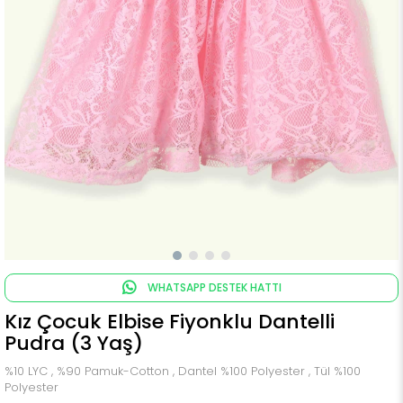
WHATSAPP DESTEK HATTI
Kız Çocuk Elbise Fiyonklu Dantelli
Pudra (3 Yaş)
%10 LYC , %90 Pamuk-Cotton , Dantel %100 Polyester , Tül %100
Polyester