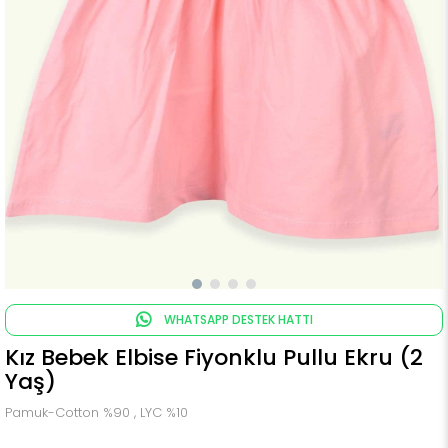
WHATSAPP DESTEK HATTI
Kız Bebek Elbise Fiyonklu Pullu Ekru (2
Yaş)
Pamuk-Cotton %90 , LYC %10