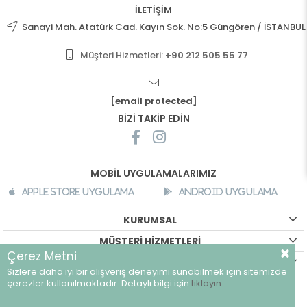
İLETİŞİM
Sanayi Mah. Atatürk Cad. Kayın Sok. No:5 Güngören / İSTANBUL
Müşteri Hizmetleri:
+90 212 505 55 77
[email protected]
BİZİ TAKİP EDİN
MOBİL UYGULAMALARIMIZ
Apple Store Uygulama
Android Uygulama
KURUMSAL
MÜŞTERİ HİZMETLERİ
Çerez Metni
ALIŞVERİŞ BİLGİLERİ
Sizlere daha iyi bir alışveriş deneyimi sunabilmek için sitemizde
©
breeze.com.tr - Tüm hakları saklıdır.
çerezler kullanılmaktadır. Detaylı bilgi için
tıklayın