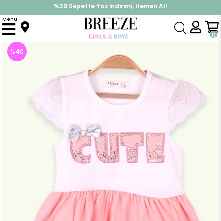
%30 Sepette Yaz İndirimi, Hemen Al!
İndirimlere ek %10 İndirimi Kap, Hemen Üye Ol!
Menu
Anasayfa
Kız Çocuk
Elbise Modelleri
Yazlık Elbise
Kız Bebek Elbise Fiyonklu Pullu Ekru (2 Yaş)
0
%
40
İndirim