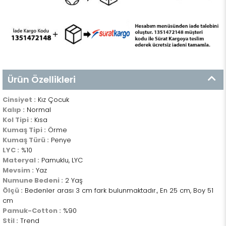
Ürün Özellikleri
Cinsiyet :
Kız Çocuk
Kalıp :
Normal
Kol Tipi :
Kısa
Kumaş Tipi :
Örme
Kumaş Türü :
Penye
LYC :
%10
Materyal :
Pamuklu, LYC
Mevsim :
Yaz
Numune Bedeni :
2 Yaş
Ölçü :
Bedenler arası 3 cm fark bulunmaktadır., En 25 cm, Boy 51
cm
Pamuk-Cotton :
%90
Stil :
Trend