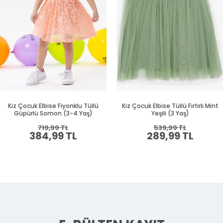
Kız Çocuk Elbise Fiyonklu Tüllü
Kız Çocuk Elbise Tüllü Fırfırlı Mint
Güpürlü Somon (3-4 Yaş)
Yeşili (3 Yaş)
719,99 TL
539,99 TL
384,99 TL
289,99 TL