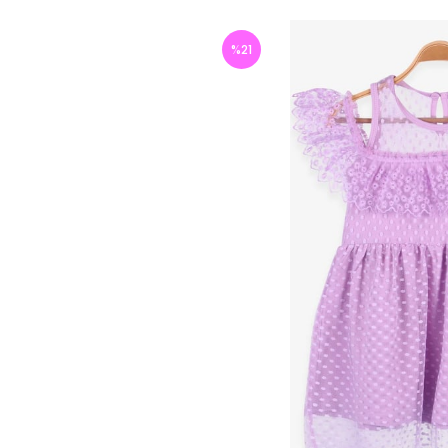
%
21
İndirim