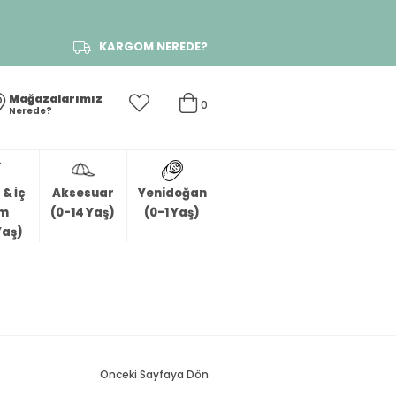
KARGOM NEREDE?
Mağazalarımız
0
Nerede?
& İç
Aksesuar
Yenidoğan
im
(0-14 Yaş)
(0-1 Yaş)
Yaş)
Önceki Sayfaya Dön