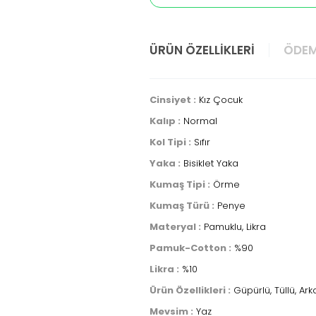
ÜRÜN ÖZELLIKLERI
ÖDEM
Cinsiyet :
Kız Çocuk
Kalıp :
Normal
Kol Tipi :
Sıfır
Yaka :
Bisiklet Yaka
Kumaş Tipi :
Örme
Kumaş Türü :
Penye
Materyal :
Pamuklu, Likra
Pamuk-Cotton :
%90
Likra :
%10
Ürün Özellikleri :
Güpürlü, Tüllü, Ar
Mevsim :
Yaz