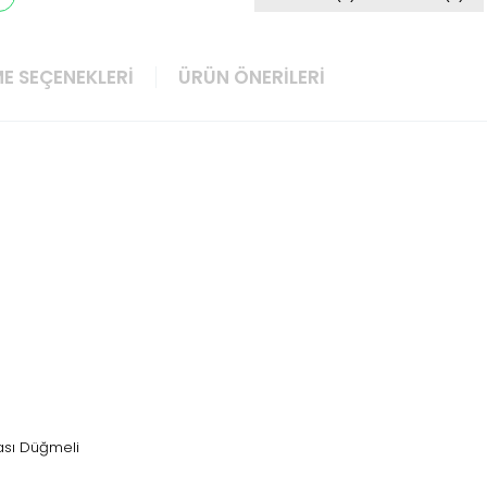
E SEÇENEKLERI
ÜRÜN ÖNERILERI
kası Düğmeli