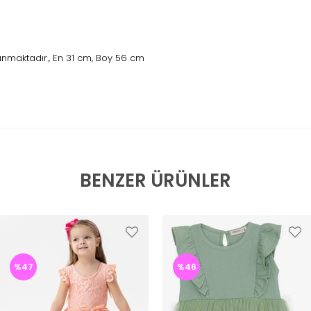
nmaktadır., En 31 cm, Boy 56 cm
BENZER ÜRÜNLER
%47
%46