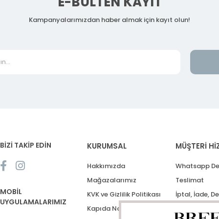
E-BÜLTEN KAYIT
Kampanyalarımızdan haber almak için kayıt olun!
BİZİ TAKİP EDİN
KURUMSAL
MÜŞTERİ Hİ
Hakkımızda
Whatsapp De
Mağazalarımız
Teslimat
MOBİL
KVK ve Gizlilik Politikası
İptal, İade, D
UYGULAMALARIMIZ
Kapıda Nakit Ödeme
Destek Talep