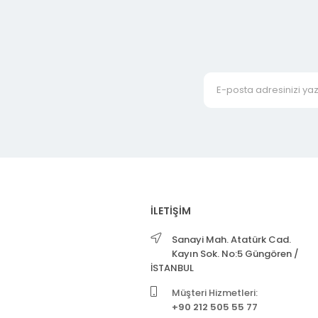
İLETİŞİM
Sanayi Mah. Atatürk Cad.
Kayın Sok. No:5 Güngören /
İSTANBUL
Müşteri Hizmetleri:
+90 212 505 55 77