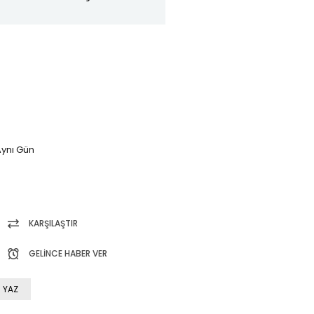
ynı Gün
KARŞILAŞTIR
GELINCE HABER VER
 YAZ