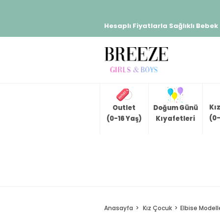
Hesaplı Fiyatlarla Sağlıklı Bebek
Kı
Outlet
Doğum Günü
(0-
(0-16 Yaş)
Kıyafetleri
Anasayfa
Kız Çocuk
Elbise Modell