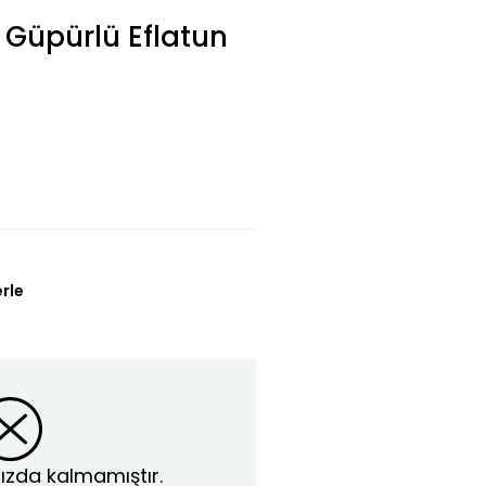
 Güpürlü Eflatun
erle
ızda kalmamıştır.