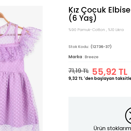
Kız Çocuk Elbise
(6 Yaş)
%90 Pamuk-Cotton , %10 Likra
(12736-37)
Marka
:
Breeze
55,92 TL
71,19 TL
9,32 TL
'den başlayan taksitl
Ürün stoklarım