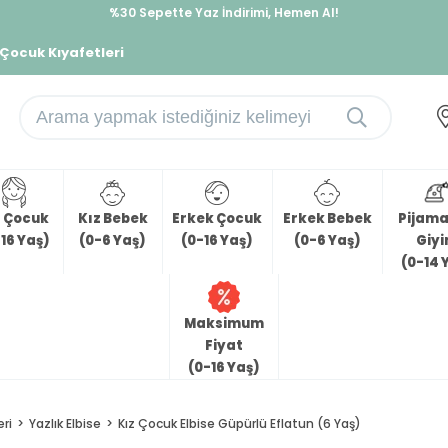
%30 Sepette Yaz İndirimi, Hemen Al!
İndirimlere ek %10 İndirimi Kap, Hemen Üye Ol!
 Çocuk Kıyafetleri
z Çocuk
Kız Bebek
Erkek Çocuk
Erkek Bebek
Pijama 
16 Yaş)
(0-6 Yaş)
(0-16 Yaş)
(0-6 Yaş)
Giy
(0-14 
Maksimum
Fiyat
(0-16 Yaş)
eri
Yazlık Elbise
Kız Çocuk Elbise Güpürlü Eflatun (6 Yaş)