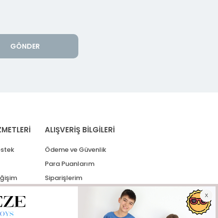
GÖNDER
ZMETLERİ
ALIŞVERİŞ BİLGİLERİ
stek
Ödeme ve Güvenlik
Para Puanlarım
eğişim
Siparişlerim
lerim
Kargo Takip
İade Taleplerim