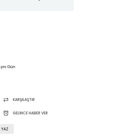
ynı Gün
KARŞILAŞTIR
GELINCE HABER VER
 YAZ