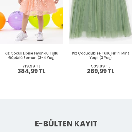
Kız Çocuk Elbise Fiyonklu Tüllü
Kız Çocuk Elbise Tüllü Fırfırlı Mint
Güpürlü Somon (3-4 Yaş)
Yeşili (3 Yaş)
719,99 TL
539,99 TL
384,99 TL
289,99 TL
E-BÜLTEN KAYIT