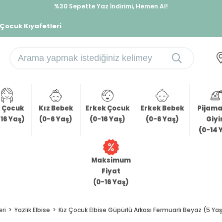
%30 Sepette Yaz İndirimi, Hemen Al!
İndirimlere ek %10 İndirimi Kap, Hemen Üye Ol!
 Çocuk Kıyafetleri
z Çocuk
Kız Bebek
Erkek Çocuk
Erkek Bebek
Pijama 
16 Yaş)
(0-6 Yaş)
(0-16 Yaş)
(0-6 Yaş)
Giy
(0-14 
Maksimum
Fiyat
(0-16 Yaş)
eri
Yazlık Elbise
Kız Çocuk Elbise Güpürlü Arkası Fermuarlı Beyaz (5 Yaş