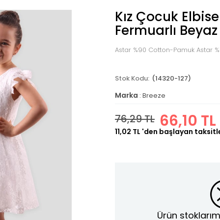
Kız Çocuk Elbise
Fermuarlı Beyaz
Astar %90 Cotton-Pamuk Astar %1
(14320-127)
Marka
:
Breeze
66,10 TL
76,29 TL
11,02 TL
'den başlayan taksitl
Ürün stoklarım