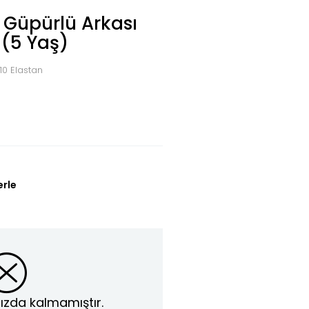
 Güpürlü Arkası
 (5 Yaş)
0 Elastan
erle
ızda kalmamıştır.