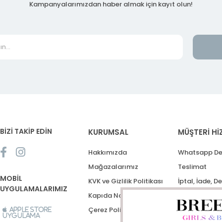
Kampanyalarımızdan haber almak için kayıt olun!
BİZİ TAKİP EDİN
KURUMSAL
MÜŞTERİ Hİ
Hakkımızda
Whatsapp De
Mağazalarımız
Teslimat
MOBİL
KVK ve Gizlilik Politikası
İptal, İade, D
UYGULAMALARIMIZ
Kapıda Nakit Ödeme
Destek Talep
Çerez Politikası
Apple Store
Uygulama