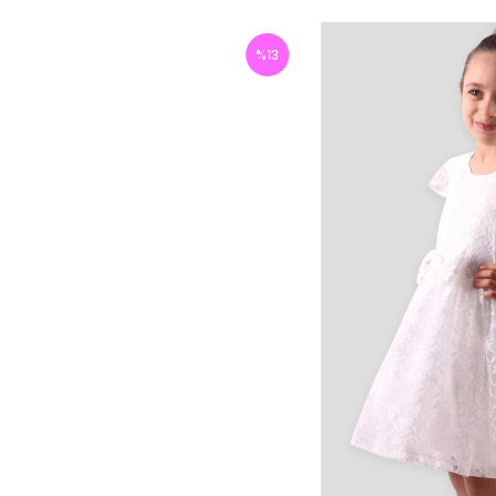
%
13
İndirim