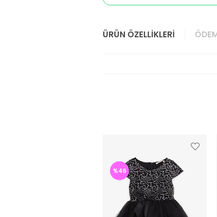
ÜRÜN ÖZELLIKLERI
ÖDEM
%46