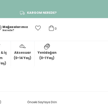
KARGOM NEREDE?
Mağazalarımız
0
Nerede?
& İç
Aksesuar
Yenidoğan
im
(0-14 Yaş)
(0-1 Yaş)
Yaş)
)
Önceki Sayfaya Dön