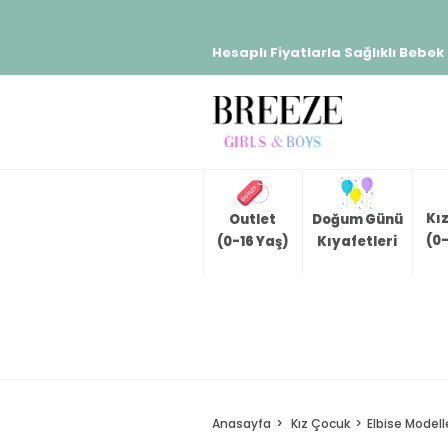
Hesaplı Fiyatlarla Sağlıklı Bebek
Kı
Outlet
Doğum Günü
(0-
(0-16 Yaş)
Kıyafetleri
Anasayfa
Kız Çocuk
Elbise Modell