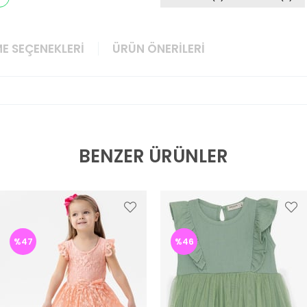
E SEÇENEKLERI
ÜRÜN ÖNERILERI
BENZER ÜRÜNLER
%47
%46