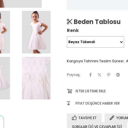
Beden Tablosu
Renk
Kargoya Tahmini Teslim Süresi
:
A
Paylaş:
İSTEK LISTEME EKLE
FIYAT DÜŞÜNCE HABER VER
TAVSIYE ET
YORUM
SORULAR (0) VE CEVAPLAR (0)