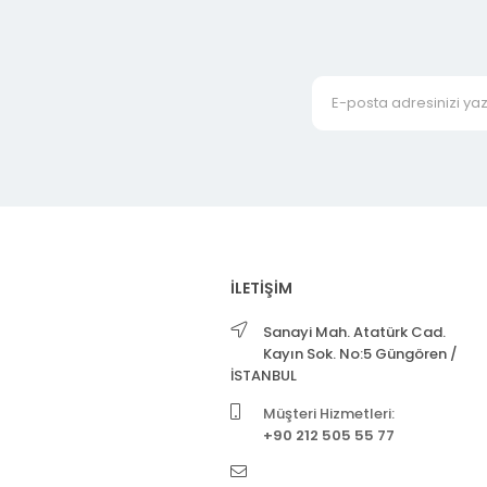
İLETİŞİM
Sanayi Mah. Atatürk Cad.
Kayın Sok. No:5 Güngören /
İSTANBUL
Müşteri Hizmetleri:
+90 212 505 55 77