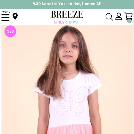
%30 Sepette Yaz İndirimi, Hemen Al!
İndirimlere ek %10 İndirimi Kap, Hemen Üye Ol!
Menu
Anasayfa
Kız Çocuk
Elbise Modelleri
Yazlık Elbise
Kız Çocuk Elbise İncili Kelebek Tüllü Somon (5 Yaş)
0
%
20
İndirim