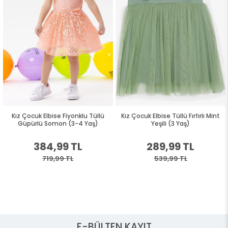
Kız Çocuk Elbise Fiyonklu Tüllü
Kız Çocuk Elbise Tüllü Fırfırlı Mint
Güpürlü Somon (3-4 Yaş)
Yeşili (3 Yaş)
384,99 TL
289,99 TL
719,99 TL
539,99 TL
E-BÜLTEN KAYIT