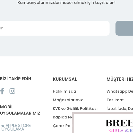
Kampanyalarımızdan haber almak için kayıt olun!
BİZİ TAKİP EDİN
KURUMSAL
MÜŞTERİ Hİ
Hakkımızda
Whatsapp De
Mağazalarımız
Teslimat
MOBİL
KVK ve Gizlilik Politikası
İptal, İade, D
UYGULAMALARIMIZ
Kapıda Nakit Ödeme
Destek Talep
Çerez Politikası
Apple Store
Uygulama