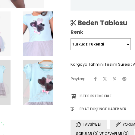
Beden Tablosu
Renk
Kargoya Tahmini Teslim Süresi
:
A
Paylaş:
İSTEK LISTEME EKLE
FIYAT DÜŞÜNCE HABER VER
TAVSIYE ET
YORUM
SORULAR (0) VE CEVAPLAR (0)