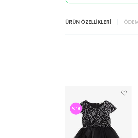
ÜRÜN ÖZELLIKLERI
ÖDEM
%46