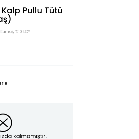
 Kalp Pullu Tütü
aş)
 Kumaş %10 LCY
erle
ızda kalmamıştır.