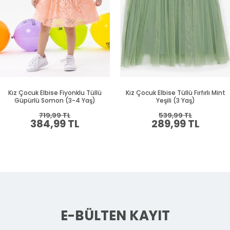
Kız Çocuk Elbise Fiyonklu Tüllü
Kız Çocuk Elbise Tüllü Fırfırlı Mint
Güpürlü Somon (3-4 Yaş)
Yeşili (3 Yaş)
719,99 TL
539,99 TL
384,99 TL
289,99 TL
E-BÜLTEN KAYIT