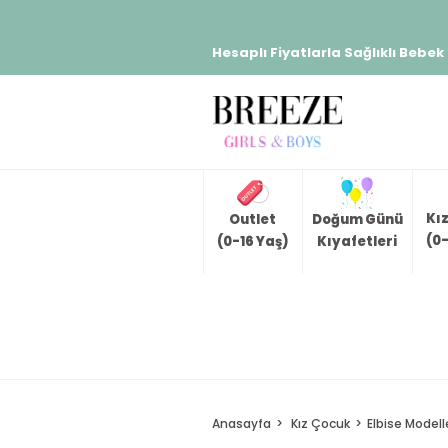
Hesaplı Fiyatlarla Sağlıklı Bebek
Kı
Outlet
Doğum Günü
(0-
(0-16 Yaş)
Kıyafetleri
Anasayfa
Kız Çocuk
Elbise Modell