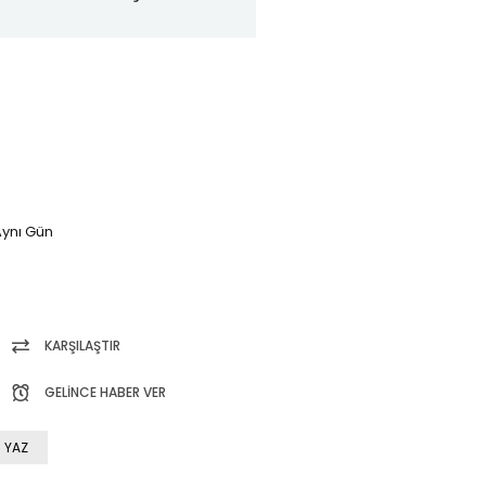
ynı Gün
KARŞILAŞTIR
GELINCE HABER VER
 YAZ