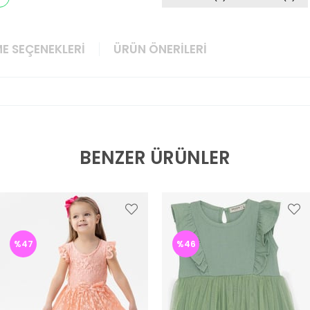
E SEÇENEKLERI
ÜRÜN ÖNERILERI
BENZER ÜRÜNLER
%47
%46