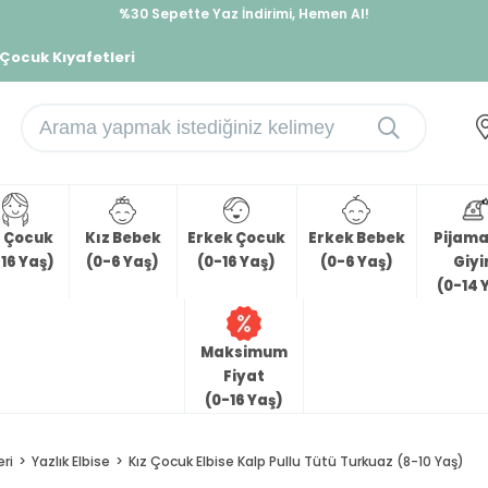
%30 Sepette Yaz İndirimi, Hemen Al!
İndirimlere ek %10 İndirimi Kap, Hemen Üye Ol!
 Çocuk Kıyafetleri
z Çocuk
Kız Bebek
Erkek Çocuk
Erkek Bebek
Pijama 
16 Yaş)
(0-6 Yaş)
(0-16 Yaş)
(0-6 Yaş)
Giy
(0-14 
Maksimum
Fiyat
(0-16 Yaş)
eri
Yazlık Elbise
Kız Çocuk Elbise Kalp Pullu Tütü Turkuaz (8-10 Yaş)