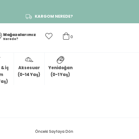
KARGOM NEREDE?
Mağazalarımız
0
Nerede?
& İç
Aksesuar
Yenidoğan
im
(0-14 Yaş)
(0-1 Yaş)
Yaş)
Önceki Sayfaya Dön