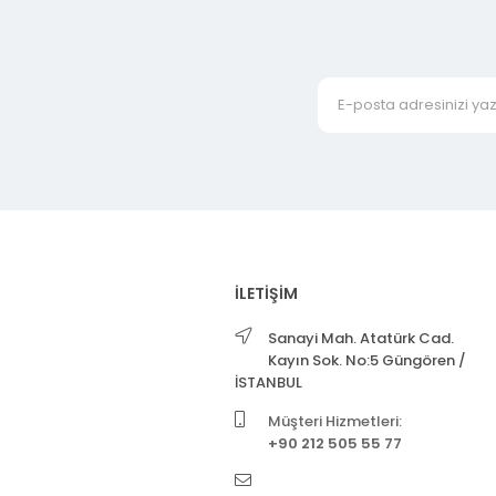
İLETİŞİM
Sanayi Mah. Atatürk Cad.
Kayın Sok. No:5 Güngören /
İSTANBUL
Müşteri Hizmetleri:
+90 212 505 55 77