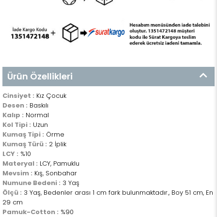
Ürün Özellikleri
Cinsiyet :
Kız Çocuk
Desen :
Baskılı
Kalıp :
Normal
Kol Tipi :
Uzun
Kumaş Tipi :
Örme
Kumaş Türü :
2 İplik
LCY :
%10
Materyal :
LCY, Pamuklu
Mevsim :
Kış, Sonbahar
Numune Bedeni :
3 Yaş
Ölçü :
3 Yaş, Bedenler arası 1 cm fark bulunmaktadır., Boy 51 cm, En
29 cm
Pamuk-Cotton :
%90