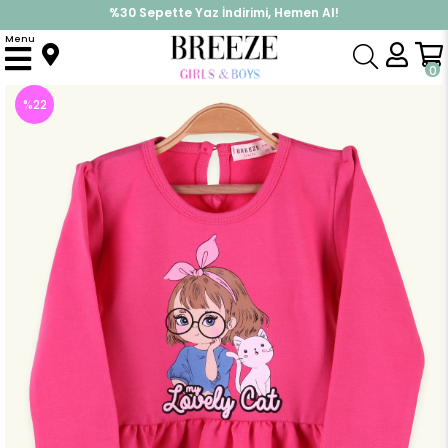
%30 Sepette Yaz İndirimi, Hemen Al!
İndirimlere ek %10 İndirimi Kap, Hemen Üye Ol!
Menu
Anasayfa
Kız Çocuk
Elbise Modelleri
Uzun Kol Elbise
Kız Çocuk Elbise Kedili Kız Baskılı Pembe (3 Yaş)
0
%
22
İndirim