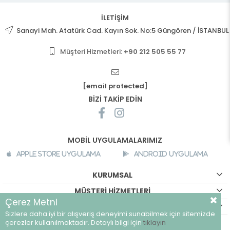
İLETİŞİM
Sanayi Mah. Atatürk Cad. Kayın Sok. No:5 Güngören / İSTANBUL
Müşteri Hizmetleri:
+90 212 505 55 77
[email protected]
BİZİ TAKİP EDİN
MOBİL UYGULAMALARIMIZ
Apple Store Uygulama
Android Uygulama
KURUMSAL
MÜŞTERİ HİZMETLERİ
Çerez Metni
ALIŞVERİŞ BİLGİLERİ
Sizlere daha iyi bir alışveriş deneyimi sunabilmek için sitemizde
©
breeze.com.tr - Tüm hakları saklıdır.
çerezler kullanılmaktadır. Detaylı bilgi için
tıklayın