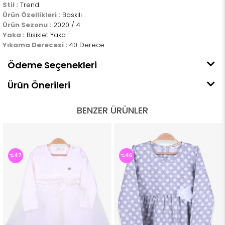
Stil :
Trend
Ürün Özellikleri :
Baskılı
Ürün Sezonu :
2020 / 4
Yaka :
Bisiklet Yaka
Yıkama Derecesi :
40 Derece
Ödeme Seçenekleri
Ürün Önerileri
BENZER ÜRÜNLER
%47
%46