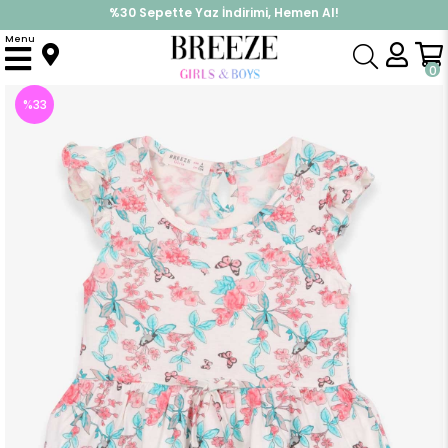
%30 Sepette Yaz İndirimi, Hemen Al!
İndirimlere ek %10 İndirimi Kap, Hemen Üye Ol!
Menu
Anasayfa
Kız Çocuk
Elbise Modelleri
Yazlık Elbise
Kız Çocuk Elbise Kelebek Çiçek Desenli Ekru (5 Yaş)
0
%
33
İndirim