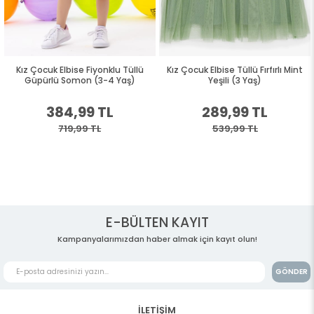
Kız Çocuk Elbise Fiyonklu Tüllü
Kız Çocuk Elbise Tüllü Fırfırlı Mint
Güpürlü Somon (3-4 Yaş)
Yeşili (3 Yaş)
384,99 TL
289,99 TL
719,99 TL
539,99 TL
E-BÜLTEN KAYIT
Kampanyalarımızdan haber almak için kayıt olun!
GÖNDER
İLETİŞİM