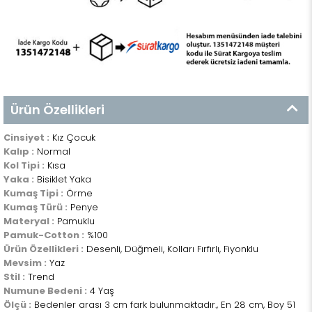
Ürün Özellikleri
Cinsiyet :
Kız Çocuk
Kalıp :
Normal
Kol Tipi :
Kısa
Yaka :
Bisiklet Yaka
Kumaş Tipi :
Örme
Kumaş Türü :
Penye
Materyal :
Pamuklu
Pamuk-Cotton :
%100
Ürün Özellikleri :
Desenli, Düğmeli, Kolları Fırfırlı, Fiyonklu
Mevsim :
Yaz
Stil :
Trend
Numune Bedeni :
4 Yaş
Ölçü :
Bedenler arası 3 cm fark bulunmaktadır., En 28 cm, Boy 51