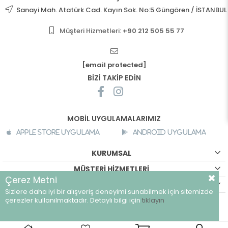
Sanayi Mah. Atatürk Cad. Kayın Sok. No:5 Güngören / İSTANBUL
Müşteri Hizmetleri:
+90 212 505 55 77
[email protected]
BİZİ TAKİP EDİN
MOBİL UYGULAMALARIMIZ
Apple Store Uygulama
Android Uygulama
KURUMSAL
MÜŞTERİ HİZMETLERİ
Çerez Metni
ALIŞVERİŞ BİLGİLERİ
Sizlere daha iyi bir alışveriş deneyimi sunabilmek için sitemizde
©
breeze.com.tr - Tüm hakları saklıdır.
çerezler kullanılmaktadır. Detaylı bilgi için
tıklayın