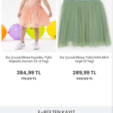
Kız Çocuk Elbise Fiyonklu Tüllü
Kız Çocuk Elbise Tüllü Fırfırlı Mint
Güpürlü Somon (3-4 Yaş)
Yeşili (3 Yaş)
384,99 TL
289,99 TL
719,99 TL
539,99 TL
E-BÜLTEN KAYIT