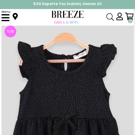
%30 Sepette Yaz İndirimi, Hemen Al!
İndirimlere ek %10 İndirimi Kap, Hemen Üye Ol!
Menu
Anasayfa
Kız Çocuk
Elbise Modelleri
Yazlık Elbise
Kız Çocuk Elbise Puantiyeli Siyah (3 Yaş)
0
%
19
İndirim