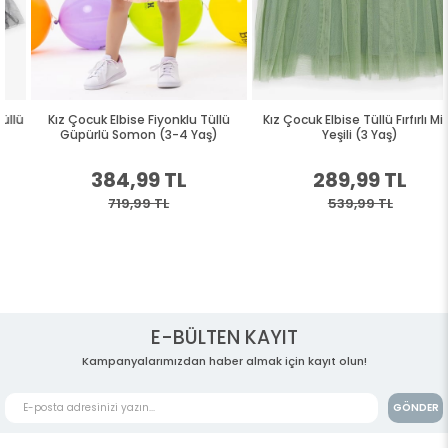
Kız Çocuk Elbise Fiyonklu Tüllü
Kız Çocuk Elbise Tüllü Fırfırlı Mint
Güpürlü Somon (3-4 Yaş)
Yeşili (3 Yaş)
384,99 TL
289,99 TL
719,99 TL
539,99 TL
E-BÜLTEN KAYIT
Kampanyalarımızdan haber almak için kayıt olun!
GÖNDER