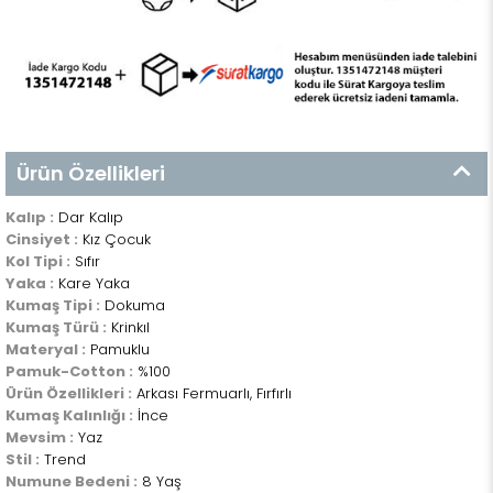
Ürün Özellikleri
Kalıp :
Dar Kalıp
Cinsiyet :
Kız Çocuk
Kol Tipi :
Sıfır
Yaka :
Kare Yaka
Kumaş Tipi :
Dokuma
Kumaş Türü :
Krinkıl
Materyal :
Pamuklu
Pamuk-Cotton :
%100
Ürün Özellikleri :
Arkası Fermuarlı, Fırfırlı
Kumaş Kalınlığı :
İnce
Mevsim :
Yaz
Stil :
Trend
Numune Bedeni :
8 Yaş