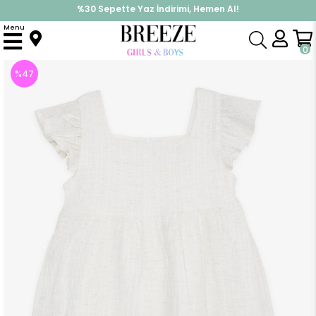
%30 Sepette Yaz İndirimi, Hemen Al!
İndirimlere ek %10 İndirimi Kap, Hemen Üye Ol!
Menu
Anasayfa
Kız Çocuk
Elbise Modelleri
Yazlık Elbise
Kız Çocuk Elbise Kolları Fırfırlı Fermuarlı Ekru (9 Yaş)
0
%
47
İndirim