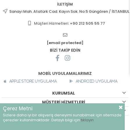
İLETİŞİM
Sanayi Mah. Atatürk Cad. Kayın Sok. No:5 Güngören / İSTANBUL
Müşteri Hizmetleri:
+90 212 505 55 77
[email protected]
BİZİ TAKİP EDİN
MOBİL UYGULAMALARIMIZ
Apple Store Uygulama
Android Uygulama
KURUMSAL
MÜŞTERİ HİZMETLERİ
Çerez Metni
ALIŞVERİŞ BİLGİLERİ
Sizlere daha iyi bir alışveriş deneyimi sunabilmek için sitemizde
©
breeze.com.tr - Tüm hakları saklıdır.
çerezler kullanılmaktadır. Detaylı bilgi için
tıklayın