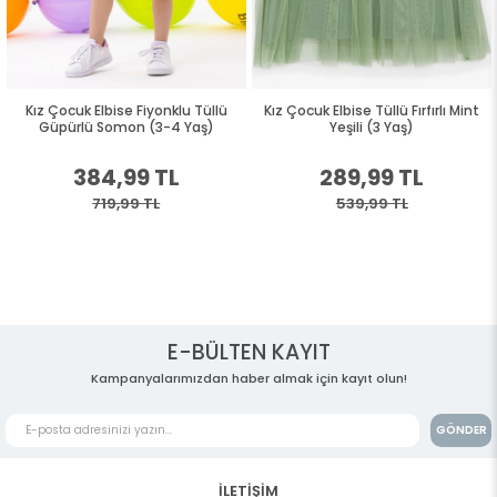
Kız Çocuk Elbise Fiyonklu Tüllü
Kız Çocuk Elbise Tüllü Fırfırlı Mint
Güpürlü Somon (3-4 Yaş)
Yeşili (3 Yaş)
384,99 TL
289,99 TL
719,99 TL
539,99 TL
E-BÜLTEN KAYIT
Kampanyalarımızdan haber almak için kayıt olun!
GÖNDER
İLETİŞİM