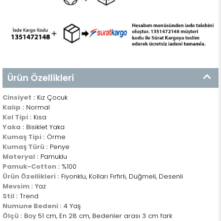
Ürün Özellikleri
Cinsiyet :
Kız Çocuk
Kalıp :
Normal
Kol Tipi :
Kısa
Yaka :
Bisiklet Yaka
Kumaş Tipi :
Örme
Kumaş Türü :
Penye
Materyal :
Pamuklu
Pamuk-Cotton :
%100
Ürün Özellikleri :
Fiyonklu, Kolları Fırfırlı, Düğmeli, Desenli
Mevsim :
Yaz
Stil :
Trend
Numune Bedeni :
4 Yaş
Ölçü :
Boy 51 cm, En 28 cm, Bedenler arası 3 cm fark