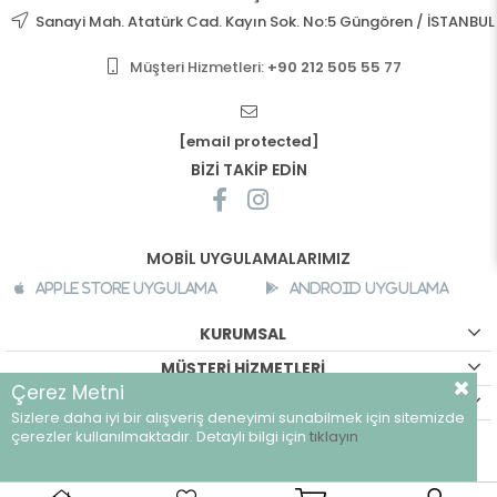
Sanayi Mah. Atatürk Cad. Kayın Sok. No:5 Güngören / İSTANBUL
Müşteri Hizmetleri:
+90 212 505 55 77
[email protected]
BİZİ TAKİP EDİN
MOBİL UYGULAMALARIMIZ
Apple Store Uygulama
Android Uygulama
KURUMSAL
MÜŞTERİ HİZMETLERİ
Çerez Metni
ALIŞVERİŞ BİLGİLERİ
Sizlere daha iyi bir alışveriş deneyimi sunabilmek için sitemizde
©
breeze.com.tr - Tüm hakları saklıdır.
çerezler kullanılmaktadır. Detaylı bilgi için
tıklayın