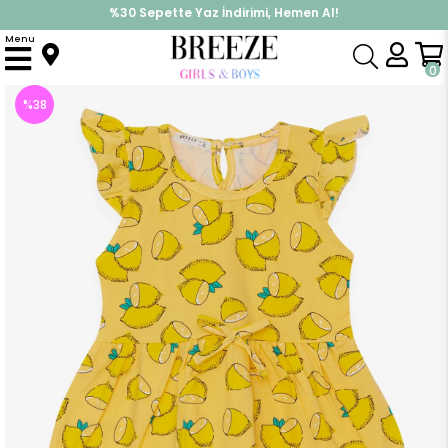
%30 Sepette Yaz İndirimi, Hemen Al!
İndirimlere ek %10 İndirimi Kap, Hemen Üye Ol!
Menu
Anasayfa
Kız Çocuk
Elbise Modelleri
Yazlık Elbise
Kız Çocuk Elbise Limon Desenli Sarı (6 Yaş)
0
%
38
İndirim