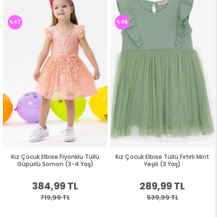
%47
%46
Kız Çocuk Elbise Fiyonklu Tüllü
Kız Çocuk Elbise Tüllü Fırfırlı Mint
Güpürlü Somon (3-4 Yaş)
Yeşili (3 Yaş)
384,99 TL
289,99 TL
719,99 TL
539,99 TL