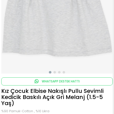
WHATSAPP DESTEK HATTI
Kız Çocuk Elbise Nakışlı Pullu Sevimli
Kedicik Baskılı Açık Gri Melanj (1.5-5
Yaş)
%90 Pamuk-Cotton , %10 Likra