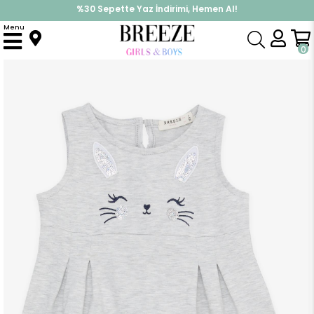
%30 Sepette Yaz İndirimi, Hemen Al!
İndirimlere ek %10 İndirimi Kap, Hemen Üye Ol!
Menu
Anasayfa
Kız Çocuk
Elbise Modelleri
Yazlık Elbise
Kız Çocuk Elbise Nakışlı Pullu Sevimli Kedicik Baskılı Açık Gri Melanj (1.5-5 Yaş)
0