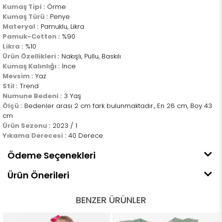
Kumaş Tipi :
Örme
Kumaş Türü :
Penye
Materyal :
Pamuklu, Likra
Pamuk-Cotton :
%90
Likra :
%10
Ürün Özellikleri :
Nakışlı, Pullu, Baskılı
Kumaş Kalınlığı :
İnce
Mevsim :
Yaz
Stil :
Trend
Numune Bedeni :
3 Yaş
Ölçü :
Bedenler arası 2 cm fark bulunmaktadır., En 26 cm, Boy 43
cm
Ürün Sezonu :
2023 / 1
Yıkama Derecesi :
40 Derece
Ödeme Seçenekleri
Ürün Önerileri
BENZER ÜRÜNLER