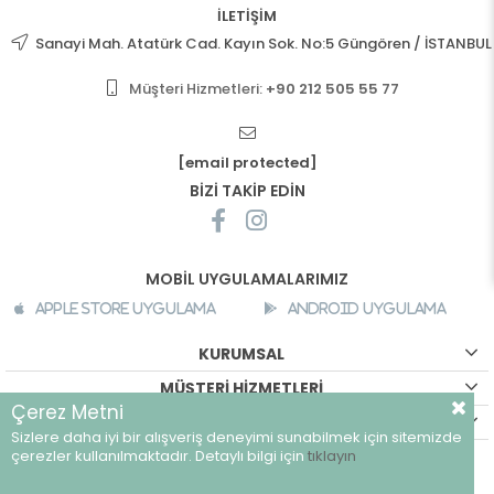
İLETİŞİM
Sanayi Mah. Atatürk Cad. Kayın Sok. No:5 Güngören / İSTANBUL
Müşteri Hizmetleri:
+90 212 505 55 77
[email protected]
BİZİ TAKİP EDİN
MOBİL UYGULAMALARIMIZ
Apple Store Uygulama
Android Uygulama
KURUMSAL
MÜŞTERİ HİZMETLERİ
Çerez Metni
ALIŞVERİŞ BİLGİLERİ
Sizlere daha iyi bir alışveriş deneyimi sunabilmek için sitemizde
©
breeze.com.tr - Tüm hakları saklıdır.
çerezler kullanılmaktadır. Detaylı bilgi için
tıklayın