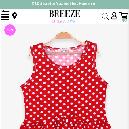
%30 Sepette Yaz İndirimi, Hemen Al!
İndirimlere ek %10 İndirimi Kap, Hemen Üye Ol!
Menu
Anasayfa
Kız Çocuk
Elbise Modelleri
Yazlık Elbise
Kız Çocuk Elbise Puantiyeli Fiyonklu Kırmızı (6 Yaş)
0
%
21
İndirim