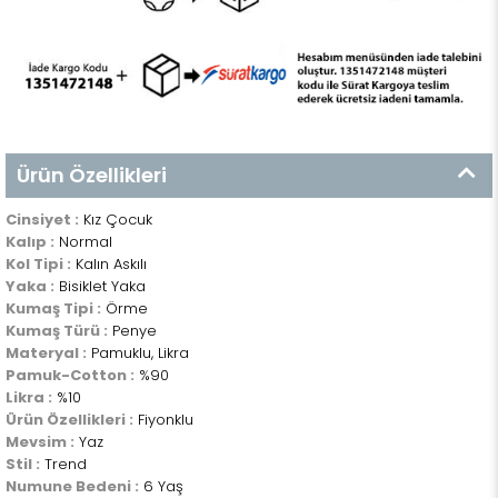
Ürün Özellikleri
Cinsiyet :
Kız Çocuk
Kalıp :
Normal
Kol Tipi :
Kalın Askılı
Yaka :
Bisiklet Yaka
Kumaş Tipi :
Örme
Kumaş Türü :
Penye
Materyal :
Pamuklu, Likra
Pamuk-Cotton :
%90
Likra :
%10
Ürün Özellikleri :
Fiyonklu
Mevsim :
Yaz
Stil :
Trend
Numune Bedeni :
6 Yaş