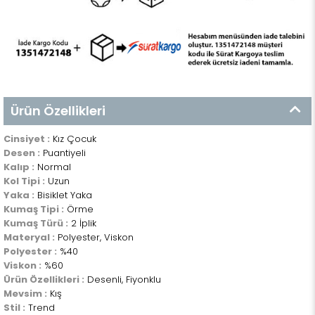
Ürün Özellikleri
Cinsiyet :
Kız Çocuk
Desen :
Puantiyeli
Kalıp :
Normal
Kol Tipi :
Uzun
Yaka :
Bisiklet Yaka
Kumaş Tipi :
Örme
Kumaş Türü :
2 İplik
Materyal :
Polyester, Viskon
Polyester :
%40
Viskon :
%60
Ürün Özellikleri :
Desenli, Fiyonklu
Mevsim :
Kış
Stil :
Trend