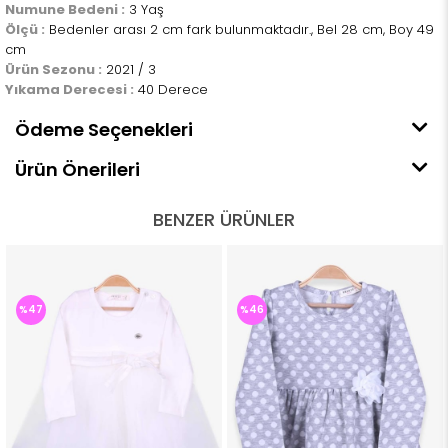
Numune Bedeni :
3 Yaş
Ölçü :
Bedenler arası 2 cm fark bulunmaktadır., Bel 28 cm, Boy 49
cm
Ürün Sezonu :
2021 / 3
Yıkama Derecesi :
40 Derece
Ödeme Seçenekleri
Ürün Önerileri
BENZER ÜRÜNLER
%47
%46