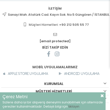
İLETİŞİM
Sanayi Mah. Atatürk Cad. Kayın Sok. No:5 Güngören / İSTANBUL
Müşteri Hizmetleri:
+90 212 505 55 77
[email protected]
BİZİ TAKİP EDİN
MOBİL UYGULAMALARIMIZ
Apple Store Uygulama
Android Uygulama
KURUMSAL
MÜŞTERİ HİZMETLERİ
Çerez Metni
ALIŞVERİŞ BİLGİLERİ
Sizlere daha iyi bir alışveriş deneyimi sunabilmek için sitemizde
©
breeze.com.tr - Tüm hakları saklıdır.
çerezler kullanılmaktadır. Detaylı bilgi için
tıklayın