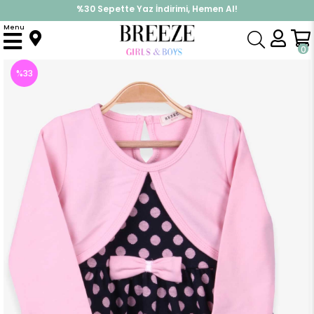
%30 Sepette Yaz İndirimi, Hemen Al!
İndirimlere ek %10 İndirimi Kap, Hemen Üye Ol!
Menu
Anasayfa
Kız Çocuk
Elbise Modelleri
Uzun Kol Elbise
Kız Çocuk Elbise Puantiyeli Lacivert (3 Yaş)
0
%
33
İndirim