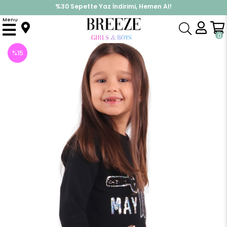
%30 Sepette Yaz İndirimi, Hemen Al!
İndirimlere ek %10 İndirimi Kap, Hemen Üye Ol!
Menu
Anasayfa
Kız Çocuk
Elbise Modelleri
Uzun Kol Elbise
Kız Çocuk Tunik Pul İşlemeli Siyah (9 Yaş)
0
%
15
İndirim