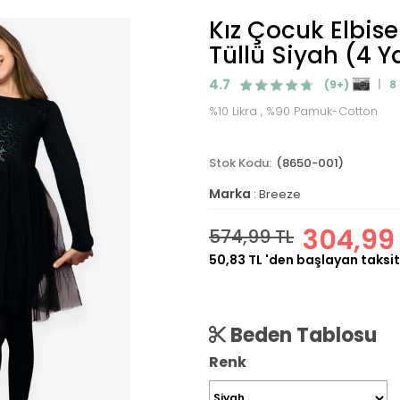
Kız Çocuk Elbise
Tüllü Siyah (4 Y
4.7
(9+)
8
%10 Likra , %90 Pamuk-Cotton
(8650-001)
Marka
:
Breeze
304,99
574,99 TL
50,83 TL
'den başlayan taksit
Beden Tablosu
Renk