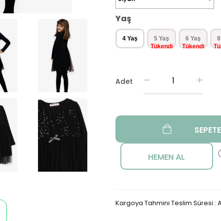
Yaş
4 Yaş
5 Yaş
6 Yaş
8
Adet
Kargoya Tahmini Teslim Süresi
:
A