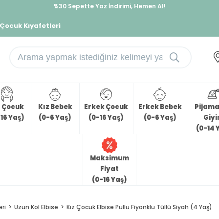
%30 Sepette Yaz İndirimi, Hemen Al!
İndirimlere ek %10 İndirimi Kap, Hemen Üye Ol!
 Çocuk Kıyafetleri
z Çocuk
Kız Bebek
Erkek Çocuk
Erkek Bebek
Pijama 
16 Yaş)
(0-6 Yaş)
(0-16 Yaş)
(0-6 Yaş)
Giy
(0-14 
Maksimum
Fiyat
(0-16 Yaş)
eri
Uzun Kol Elbise
Kız Çocuk Elbise Pullu Fiyonklu Tüllü Siyah (4 Yaş)