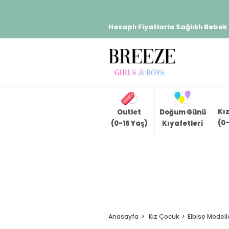
Hesaplı Fiyatlarla Sağlıklı Bebek
Kı
Outlet
Doğum Günü
(0-
(0-16 Yaş)
Kıyafetleri
Anasayfa
Kız Çocuk
Elbise Modell