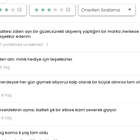
(1)
(1)
kalitesi zaten ayrı bir güzel,sürekli alışveriş yaptığım bir marka ,herkes
teşekkür ederim
7 undefined undefined
|
n alın. minik hediye için teşekkürler
5 YAŞ
nerdeyse her gün giymek istiyoruz kalp olarak bir büyük alınırsa tam 
 8 Yaş
ldekinin aynısı. kaliteli şık bir elbise kızım severek giyiyor.
 6 YAŞ
3 kg kızıma 4 yaş tam oldu