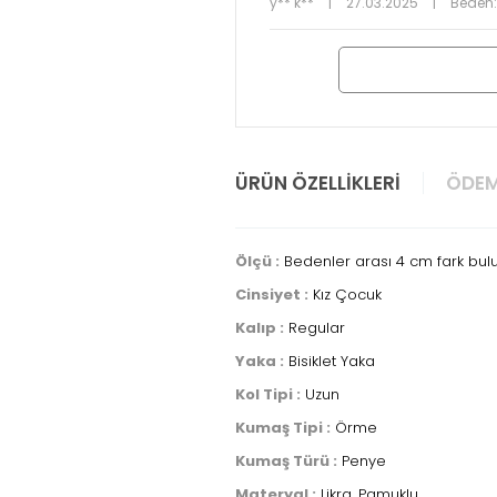
y** k**
|
27.03.2025
|
Beden:
ÜRÜN ÖZELLIKLERI
ÖDEM
Ölçü :
Bedenler arası 4 cm fark bul
Cinsiyet :
Kız Çocuk
Kalıp :
Regular
Yaka :
Bisiklet Yaka
Kol Tipi :
Uzun
Kumaş Tipi :
Örme
Kumaş Türü :
Penye
Materyal :
Likra, Pamuklu