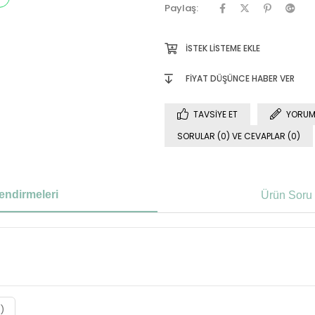
Paylaş:
İSTEK LISTEME EKLE
FIYAT DÜŞÜNCE HABER VER
TAVSIYE ET
YORUM
SORULAR (0) VE CEVAPLAR (0)
endirmeleri
Ürün Soru 
3)