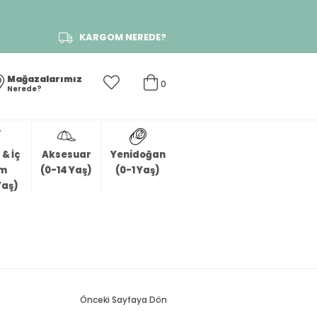
KARGOM NEREDE?
Mağazalarımız
0
Nerede?
& İç
Aksesuar
Yenidoğan
im
(0-14 Yaş)
(0-1 Yaş)
Yaş)
Önceki Sayfaya Dön