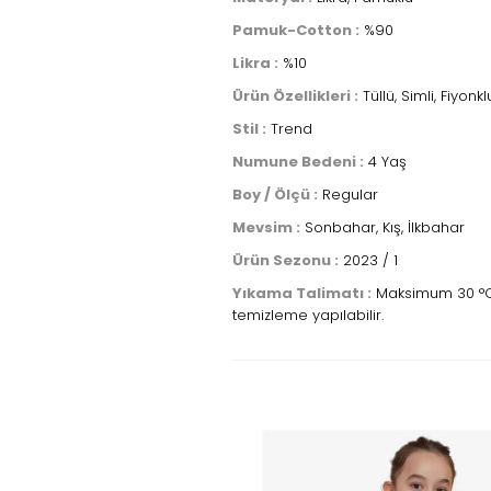
Pamuk-Cotton :
%90
Likra :
%10
Ürün Özellikleri :
Tüllü, Simli, Fiyonkl
Stil :
Trend
Numune Bedeni :
4 Yaş
Boy / Ölçü :
Regular
Mevsim :
Sonbahar, Kış, İlkbahar
Ürün Sezonu :
2023 / 1
Yıkama Talimatı :
Maksimum 30 °C sı
temizleme yapılabilir.