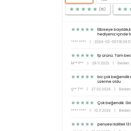
(15)
Elbiseye bayıldık,
hediyeniz içinde 
**** ****
|
2024-03-05T18:29:5
fp ürünü. Tam bede
M** P**
|
29.11.2023
|
Beden: 
biz çok beğendik 
üzerine oldu
Ş** T**
|
27.02.2024
|
Beden:
Çok beğendik. Görse
**** ****
|
10.11.2023
|
Beden:
penyesi kaliteli 1