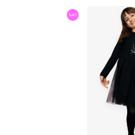
%
47
İndirim