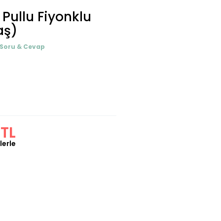
 Pullu Fiyonklu
aş)
 Soru & Cevap
 TL
lerle