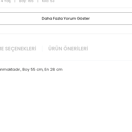
 4 Yaş
|
Boy: 165
|
Kilo: 53
Daha Fazla Yorum Göster
E SEÇENEKLERI
ÜRÜN ÖNERILERI
unmaktadır., Boy 55 cm, En 28 cm