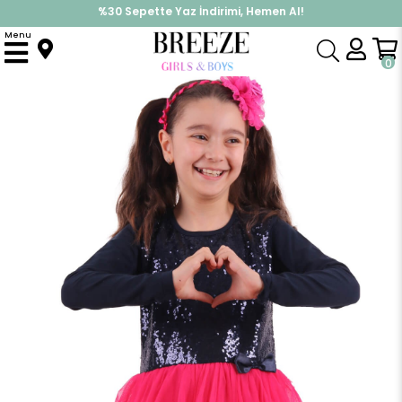
%30 Sepette Yaz İndirimi, Hemen Al!
İndirimlere ek %10 İndirimi Kap, Hemen Üye Ol!
Menu
Anasayfa
Kız Çocuk
Elbise Modelleri
Uzun Kol Elbise
Kız Çocuk Elbise Pullu Fuşya (5-10 Yaş)
0