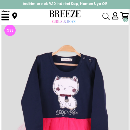
İndirimlere ek %10 İndirimi Kap, Hemen Üye Ol!
%30 Sepette Yaz İndirimi, Hemen Al!
Menu
Anasayfa
Kız Çocuk
Elbise Modelleri
Uzun Kol Elbise
Kız Çocuk Elbise Pullu Kedili Lacivert (2-6 Yaş)
0
%
33
İndirim