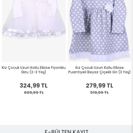
se Fiyonklu
Kız Çocuk Uzun Kollu Elbise
Kız Çocuk Uzun Kollu Elb
Puantiyeli Beyaz Çiçekli Gri (3 Yaş)
Nakışlı Gri Melanj (2-
L
279,99 TL
249,99 TL
519,99 TL
459,99 TL
E-BÜLTEN KAYIT