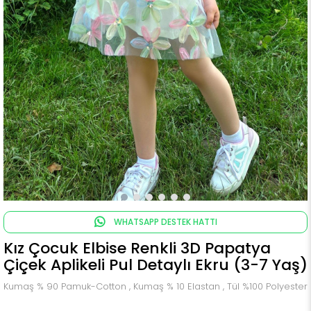
WHATSAPP DESTEK HATTI
Kız Çocuk Elbise Renkli 3D Papatya
Çiçek Aplikeli Pul Detaylı Ekru (3-7 Yaş)
Kumaş % 90 Pamuk-Cotton , Kumaş % 10 Elastan , Tül %100 Polyester