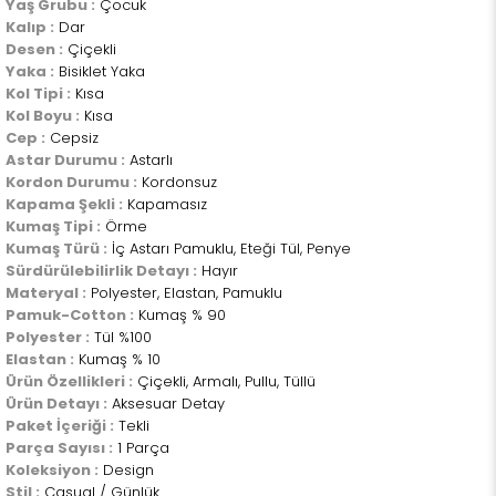
Yaş Grubu :
Çocuk
Kalıp :
Dar
Desen :
Çiçekli
Yaka :
Bisiklet Yaka
Kol Tipi :
Kısa
Kol Boyu :
Kısa
Cep :
Cepsiz
Astar Durumu :
Astarlı
Kordon Durumu :
Kordonsuz
Kapama Şekli :
Kapamasız
Kumaş Tipi :
Örme
Kumaş Türü :
İç Astarı Pamuklu, Eteği Tül, Penye
Sürdürülebilirlik Detayı :
Hayır
Materyal :
Polyester, Elastan, Pamuklu
Pamuk-Cotton :
Kumaş % 90
Polyester :
Tül %100
Elastan :
Kumaş % 10
Ürün Özellikleri :
Çiçekli, Armalı, Pullu, Tüllü
Ürün Detayı :
Aksesuar Detay
Paket İçeriği :
Tekli
Parça Sayısı :
1 Parça
Koleksiyon :
Design
Stil :
Casual / Günlük