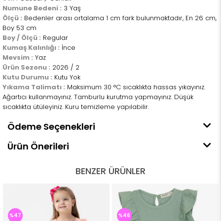
Numune Bedeni :
3 Yaş
Ölçü :
Bedenler arası ortalama 1 cm fark bulunmaktadır, En 26 cm,
Boy 53 cm
Boy / Ölçü :
Regular
Kumaş Kalınlığı :
İnce
Mevsim :
Yaz
Ürün Sezonu :
2026 / 2
Kutu Durumu :
Kutu Yok
Yıkama Talimatı :
Maksimum 30 °C sıcaklıkta hassas yıkayınız.
Ağartıcı kullanmayınız. Tamburlu kurutma yapmayınız. Düşük
sıcaklıkta ütüleyiniz. Kuru temizleme yapılabilir.
Ödeme Seçenekleri
Ürün Önerileri
BENZER ÜRÜNLER
%47
%46