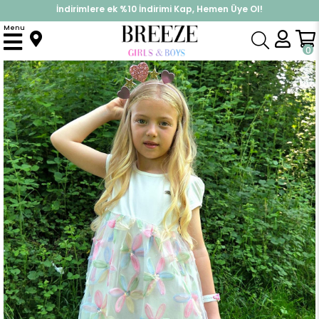
İndirimlere ek %10 İndirimi Kap, Hemen Üye Ol!
%30 Sepette Yaz İndirimi, Hemen Al!
Menu
Anasayfa
Kız Çocuk
Elbise Modelleri
Yazlık Elbise
Kız Çocuk Elbise Renkli 3D Papatya Çiçek Aplikeli Pul Detaylı Ekru (3-7 Yaş)
0