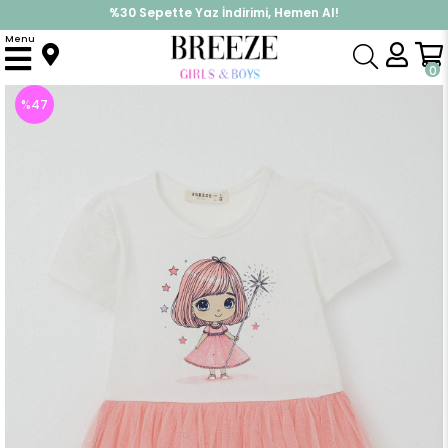
%30 Sepette Yaz İndirimi, Hemen Al!
İndirimlere ek %10 İndirimi Kap, Hemen Üye Ol!
Menu
Anasayfa
Kız Çocuk
Elbise Modelleri
Yazlık Elbise
Kız Çocuk Elbise Sevimli Küçük Büyücü Baskılı Ekru (2 Yaş)
0
%
47
İndirim