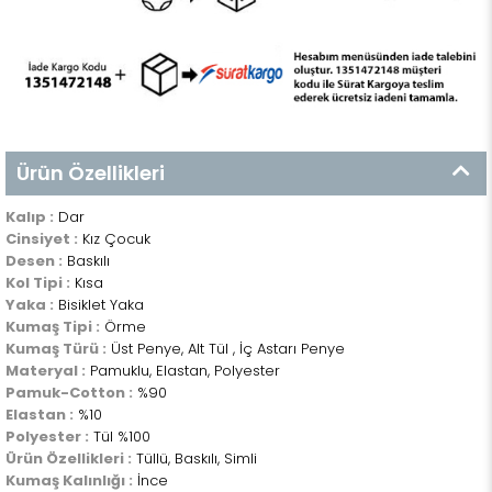
Ürün Özellikleri
Kalıp :
Dar
Cinsiyet :
Kız Çocuk
Desen :
Baskılı
Kol Tipi :
Kısa
Yaka :
Bisiklet Yaka
Kumaş Tipi :
Örme
Kumaş Türü :
Üst Penye, Alt Tül , İç Astarı Penye
Materyal :
Pamuklu, Elastan, Polyester
Pamuk-Cotton :
%90
Elastan :
%10
Polyester :
Tül %100
Ürün Özellikleri :
Tüllü, Baskılı, Simli
Kumaş Kalınlığı :
İnce