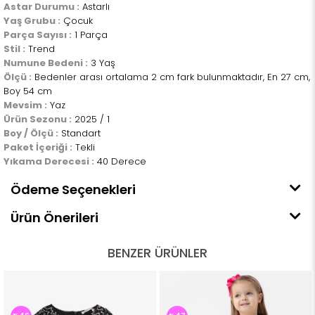
Astar Durumu :
Astarlı
Yaş Grubu :
Çocuk
Parça Sayısı :
1 Parça
Stil :
Trend
Numune Bedeni :
3 Yaş
Ölçü :
Bedenler arası ortalama 2 cm fark bulunmaktadır, En 27 cm,
Boy 54 cm
Mevsim :
Yaz
Ürün Sezonu :
2025 / 1
Boy / Ölçü :
Standart
Paket İçeriği :
Tekli
Yıkama Derecesi :
40 Derece
Ödeme Seçenekleri
Ürün Önerileri
BENZER ÜRÜNLER