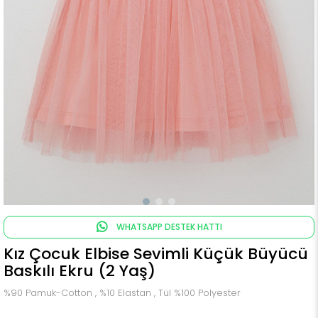
WHATSAPP DESTEK HATTI
Kız Çocuk Elbise Sevimli Küçük Büyücü
Baskılı Ekru (2 Yaş)
%90 Pamuk-Cotton , %10 Elastan , Tül %100 Polyester