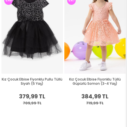
%47
%46
llu Tüllü
Kız Çocuk Elbise Fiyonklu Tüllü
Kız Çocuk Elbise Tüllü Fırfır
Güpürlü Somon (3-4 Yaş)
Yeşili (3 Yaş)
384,99 TL
289,99 TL
719,99 TL
539,99 TL