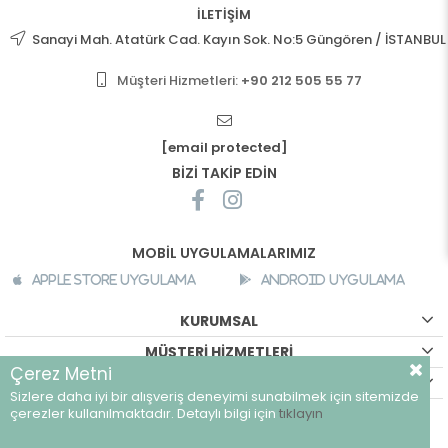
İLETİŞİM
Sanayi Mah. Atatürk Cad. Kayın Sok. No:5 Güngören / İSTANBUL
Müşteri Hizmetleri:
+90 212 505 55 77
[email protected]
BİZİ TAKİP EDİN
MOBİL UYGULAMALARIMIZ
Apple Store Uygulama
Android Uygulama
KURUMSAL
MÜŞTERİ HİZMETLERİ
Çerez Metni
ALIŞVERİŞ BİLGİLERİ
Sizlere daha iyi bir alışveriş deneyimi sunabilmek için sitemizde
©
breeze.com.tr - Tüm hakları saklıdır.
çerezler kullanılmaktadır. Detaylı bilgi için
tıklayın