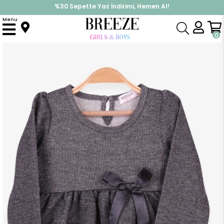
%30 Sepette Yaz İndirimi, Hemen Al!
İndirimlere ek %10 İndirimi Kap, Hemen Üye Ol!
Menu
Anasayfa
Kız Çocuk
Elbise Modelleri
Uzun Kol Elbise
Kız Çocuk Elbise Simli Fiyonklu Füme (3 Yaş)
0