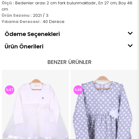
Ölçü :
Bedenler arası 2 cm fark bulunmaktadır., En 27 cm, Boy 48
cm
Ürün Sezonu :
2021 / 3
Yıkama Derecesi :
40 Derece
Ödeme Seçenekleri
Ürün Önerileri
BENZER ÜRÜNLER
%47
%46