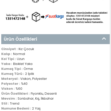
Ürün Özellikleri
Cinsiyet :
Kız Çocuk
Kalıp :
Normal
Kol Tipi :
Uzun
Yaka :
Bisiklet Yaka
Kumaş Tipi :
Örme
Kumaş Türü :
2 İplik
Materyal :
Viskon, Polyester
Polyester :
%40
Viskon :
%60
Ürün Özellikleri :
Fiyonklu, Desenli
Mevsim :
Sonbahar, Kış, İlkbahar
Stil :
Trend
Numune Bedeni :
2 Yaş