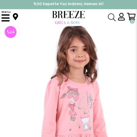
%30 Sepette Yaz İndirimi, Hemen Al!
İndirimlere ek %10 İndirimi Kap, Hemen Üye Ol!
Menu
Anasayfa
Kız Çocuk
Elbise Modelleri
Uzun Kol Elbise
Kız Çocuk Elbise Simli Somon (4 Yaş)
0
%
24
İndirim