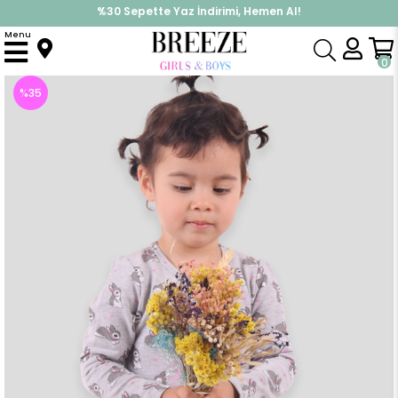
%30 Sepette Yaz İndirimi, Hemen Al!
İndirimlere ek %10 İndirimi Kap, Hemen Üye Ol!
Menu
Anasayfa
Kız Çocuk
Elbise Modelleri
Uzun Kol Elbise
Kiz Bebek Elbise Tavsanli Gri (1 Yaş)
0
%
35
İndirim