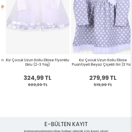
Kiz Çocuk Uzun Kollu Elbise Fiyonklu
Kız Çocuk Uzun Kollu Elbise
Ekru (2-3 Yaş)
Puantiyeli Beyaz Çiçekli Gri (3 Yaş)
324,99 TL
279,99 TL
609,99 TL
519,99 TL
E-BÜLTEN KAYIT
Kampanyalarımızdan haber almak için kayıt olun!