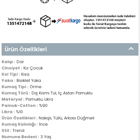
Ürün Özellikleri
Kalıp :
Dar
Cinsiyet :
Kız Çocuk
Kol Tipi :
Kısa
Yaka :
Bisiklet Yaka
Kumaş Tipi :
Örme
Kumaş Türü :
Dış Kısmı Tül, İç Astarı Pamuklu
Materyal :
Pamuklu, Likra
Pamuk-Cotton :
%90
Likra :
%10
Ürün Özellikleri :
Nakışlı, Tüllü, Arkası Düğmeli
Kumaş Kalınlığı :
İnce
Stil :
Trend
Numune Bedeni :
3 Yaş