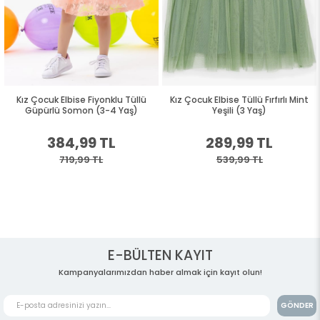
klu Tüllü
Kız Çocuk Elbise Tüllü Fırfırlı Mint
Kız Çocuk Elbise Fiyonklu 
4 Yaş)
Yeşili (3 Yaş)
Siyah (5 Yaş)
L
289,99 TL
379,99 TL
539,99 TL
709,99 TL
E-BÜLTEN KAYIT
Kampanyalarımızdan haber almak için kayıt olun!
GÖNDER