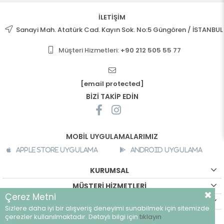
İLETİŞİM
Sanayi Mah. Atatürk Cad. Kayın Sok. No:5 Güngören / İSTANBUL
Müşteri Hizmetleri:
+90 212 505 55 77
[email protected]
BİZİ TAKİP EDİN
MOBİL UYGULAMALARIMIZ
Apple Store Uygulama
Android Uygulama
KURUMSAL
MÜŞTERİ HİZMETLERİ
Çerez Metni
ALIŞVERİŞ BİLGİLERİ
Sizlere daha iyi bir alışveriş deneyimi sunabilmek için sitemizde
©
breeze.com.tr - Tüm hakları saklıdır.
çerezler kullanılmaktadır. Detaylı bilgi için
tıklayın