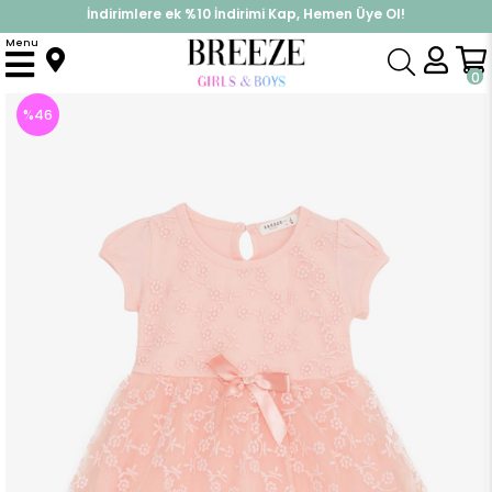
İndirimlere ek %10 İndirimi Kap, Hemen Üye Ol!
%30 Sepette Yaz İndirimi, Hemen Al!
Menu
Anasayfa
Kız Çocuk
Elbise Modelleri
Yazlık Elbise
Kız Bebek Elbise Tüllü Nakışlı Fiyonklu Somon (1.5 Yaş)
0
%
46
İndirim