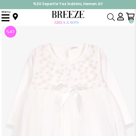
%30 Sepette Yaz İndirimi, Hemen Al!
İndirimlere ek %10 İndirimi Kap, Hemen Üye Ol!
Menu
Anasayfa
Kız Çocuk
Elbise Modelleri
Uzun Kol Elbise
Kız Çocuk Elbise Tüllü Papatya Desenli Ekru (3 Yaş)
0
%
47
İndirim