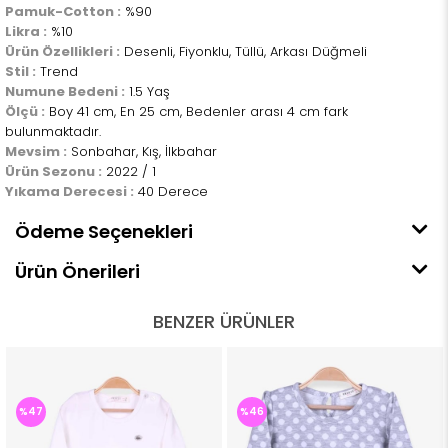
Pamuk-Cotton :
%90
Likra :
%10
Ürün Özellikleri :
Desenli, Fiyonklu, Tüllü, Arkası Düğmeli
Stil :
Trend
Numune Bedeni :
1.5 Yaş
Ölçü :
Boy 41 cm, En 25 cm, Bedenler arası 4 cm fark
bulunmaktadır.
Mevsim :
Sonbahar, Kış, İlkbahar
Ürün Sezonu :
2022 / 1
Yıkama Derecesi :
40 Derece
Ödeme Seçenekleri
Ürün Önerileri
BENZER ÜRÜNLER
%47
%46