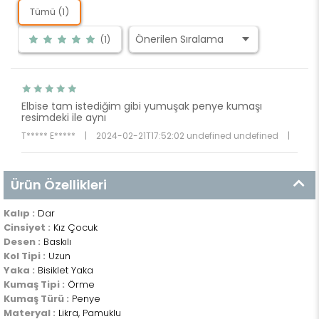
Tümü (1)
(1)
Elbise tam istediğim gibi yumuşak penye kumaşı
resimdeki ile aynı
T***** E*****
|
2024-02-21T17:52:02 undefined undefined
|
Ürün Özellikleri
Kalıp :
Dar
Cinsiyet :
Kız Çocuk
Desen :
Baskılı
Kol Tipi :
Uzun
Yaka :
Bisiklet Yaka
Kumaş Tipi :
Örme
Kumaş Türü :
Penye
Materyal :
Likra, Pamuklu