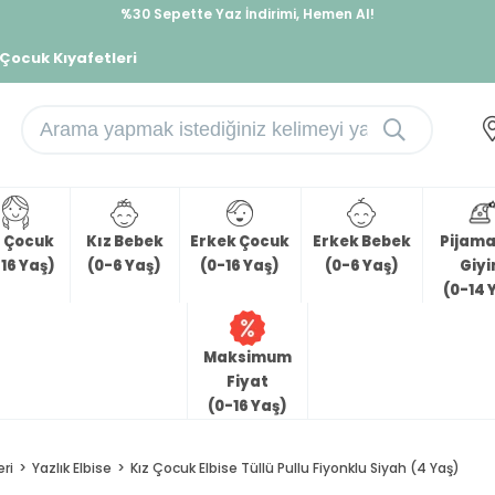
%30 Sepette Yaz İndirimi, Hemen Al!
İndirimlere ek %10 İndirimi Kap, Hemen Üye Ol!
 Çocuk Kıyafetleri
z Çocuk
Kız Bebek
Erkek Çocuk
Erkek Bebek
Pijama 
16 Yaş)
(0-6 Yaş)
(0-16 Yaş)
(0-6 Yaş)
Giy
(0-14 
Maksimum
Fiyat
(0-16 Yaş)
eri
Yazlık Elbise
Kız Çocuk Elbise Tüllü Pullu Fiyonklu Siyah (4 Yaş)