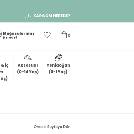
KARGOM NEREDE?
Mağazalarımız
0
Nerede?
& İç
Aksesuar
Yenidoğan
im
(0-14 Yaş)
(0-1 Yaş)
Yaş)
Önceki Sayfaya Dön