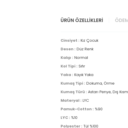
ÜRÜN ÖZELLIKLERI
ÖDEM
Cinsiyet :
Kız Çocuk
Desen :
Düz Renk
Kalıp :
Normal
Kol Tipi :
Sıfır
Yaka :
Kayık Yaka
Kumaş Tipi :
Dokuma, Örme
Kumaş Türü :
Astarı Penye, Dış Kısm
Materyal :
LYC
Pamuk-Cotton :
%90
LYC :
%10
Polyester :
Tül %100