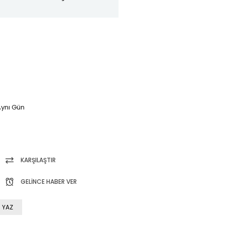
ynı Gün
KARŞILAŞTIR
GELINCE HABER VER
 YAZ