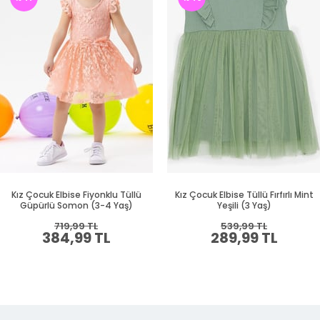
Kız Çocuk Elbise Fiyonklu Tüllü
Kız Çocuk Elbise Tüllü Fırfırlı Mint
Güpürlü Somon (3-4 Yaş)
Yeşili (3 Yaş)
719,99 TL
539,99 TL
384,99 TL
289,99 TL