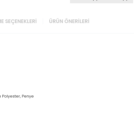
E SEÇENEKLERI
ÜRÜN ÖNERILERI
ı Polyester, Penye