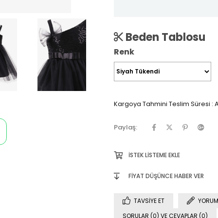
Beden Tablosu
Renk
Kargoya Tahmini Teslim Süresi
:
A
Paylaş:
İSTEK LISTEME EKLE
FIYAT DÜŞÜNCE HABER VER
TAVSIYE ET
YORUM
SORULAR (0) VE CEVAPLAR (0)