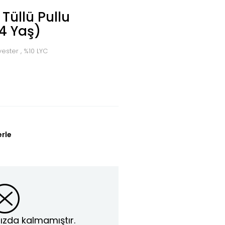
 Tüllü Pullu
(4 Yaş)
ester , %10 LYC
erle
ızda kalmamıştır.