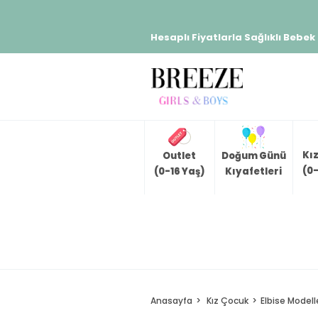
Hesaplı Fiyatlarla Sağlıklı Bebek
Kı
Outlet
Doğum Günü
(0-
(0-16 Yaş)
Kıyafetleri
Anasayfa
Kız Çocuk
Elbise Modell