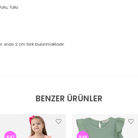
ullu, Tüllü
r arası 2 cm fark bulunmaktadır.
BENZER ÜRÜNLER
%47
%46