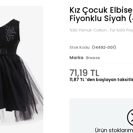
Kız Çocuk Elbise
Fiyonklu Siyah 
%90 Pamuk-Cotton , Tül %100 Poly
(14492-001)
Marka
:
Breeze
71,19 TL
11,87 TL
'den başlayan taksitl
Ürün stoklarım