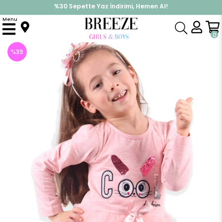
%30 Sepette Yaz İndirimi, Hemen Al!
İndirimlere ek %10 İndirimi Kap, Hemen Üye Ol!
Menu
Anasayfa
Kız Çocuk
Elbise Modelleri
Uzun Kol Elbise
Kız Çocuk Elbise Tüllü Somon (1,5-5 Yaş)
0
%
39
İndirim