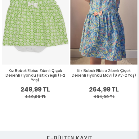
Kız Bebek Elbise Zıbınlı Çiçek
Kız Bebek Elbise Zıbınlı Çiçek
Desenli Fiyonklu Fıstık Yeşili (1-2
Desenli Fiyonklu Mavi (9 Ay-2 Yaş)
Yaş)
249,99 TL
264,99 TL
449,99 TL
494,99 TL
E-BÜLTEN KAYIT