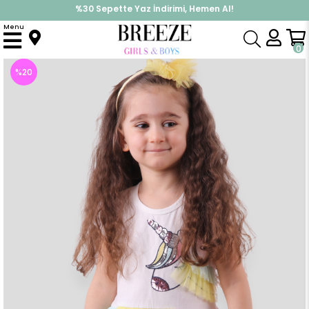
%30 Sepette Yaz İndirimi, Hemen Al!
İndirimlere ek %10 İndirimi Kap, Hemen Üye Ol!
Menu
Anasayfa
Kız Bebek
Elbise Modelleri
Yazlık Elbise
Kız Bebek Elbise Tüllü Unicorn Ekru (2 Yaş)
0
%
20
İndirim