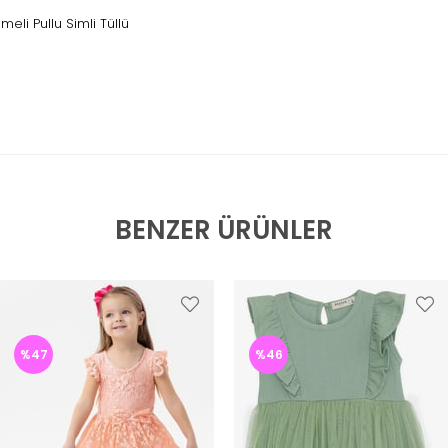
meli Pullu Simli Tüllü
BENZER ÜRÜNLER
%47
%46