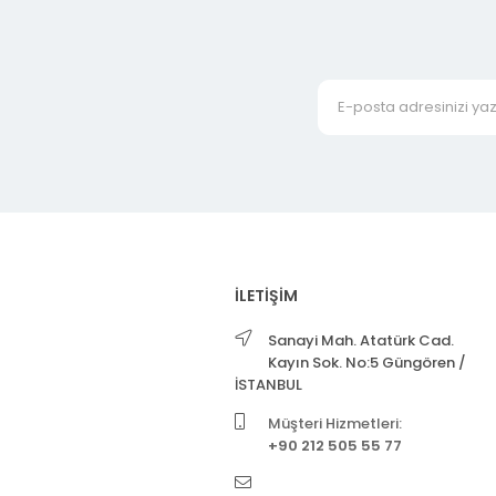
İLETİŞİM
Sanayi Mah. Atatürk Cad.
Kayın Sok. No:5 Güngören /
İSTANBUL
Müşteri Hizmetleri:
+90 212 505 55 77