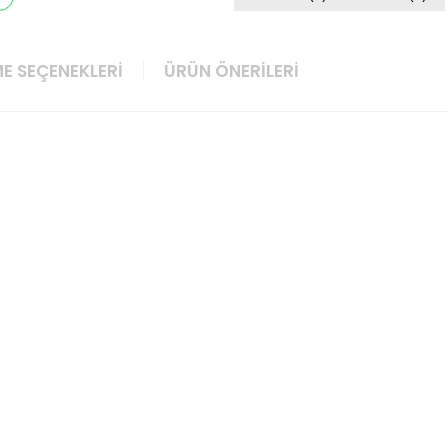
E SEÇENEKLERI
ÜRÜN ÖNERILERI