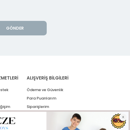
GÖNDER
ZMETLERİ
ALIŞVERİŞ BİLGİLERİ
stek
Ödeme ve Güvenlik
Para Puanlarım
eğişim
Siparişlerim
lerim
Kargo Takip
İade Taleplerim