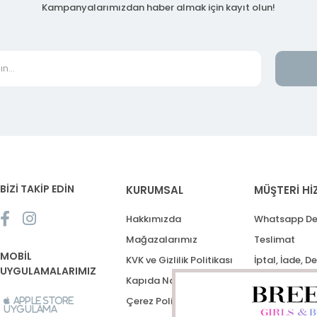
Kampanyalarımızdan haber almak için kayıt olun!
BİZİ TAKİP EDİN
KURUMSAL
MÜŞTERİ Hİ
Hakkımızda
Whatsapp De
Mağazalarımız
Teslimat
MOBİL
KVK ve Gizlilik Politikası
İptal, İade, D
UYGULAMALARIMIZ
Kapıda Nakit Ödeme
Destek Talep
Çerez Politikası
Apple Store
Uygulama