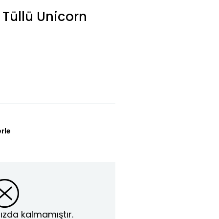
 Tüllü Unicorn
L
erle
ızda kalmamıştır.