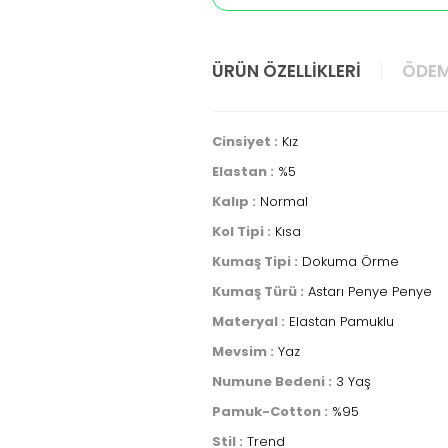
ÜRÜN ÖZELLIKLERI
ÖDEM
Cinsiyet :
Kız
Elastan :
%5
Kalıp :
Normal
Kol Tipi :
Kısa
Kumaş Tipi :
Dokuma Örme
Kumaş Türü :
Astarı Penye Penye
Materyal :
Elastan Pamuklu
Mevsim :
Yaz
Numune Bedeni :
3 Yaş
Pamuk-Cotton :
%95
Stil :
Trend