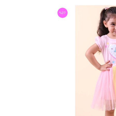
%
27
İndirim