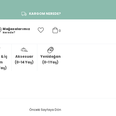
KARGOM NEREDE?
Mağazalarımız
0
Nerede?
& İç
Aksesuar
Yenidoğan
im
(0-14 Yaş)
(0-1 Yaş)
Yaş)
Önceki Sayfaya Dön