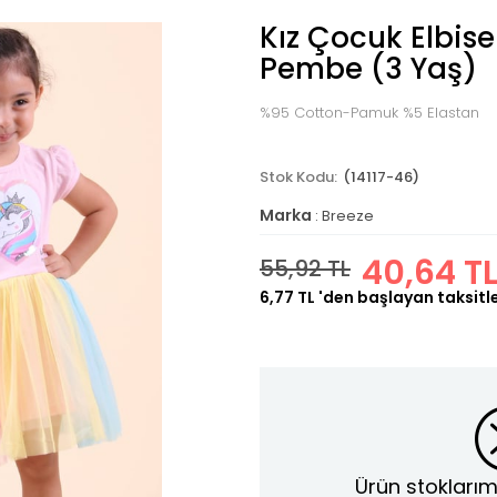
Kız Çocuk Elbise
Pembe (3 Yaş)
%95 Cotton-Pamuk %5 Elastan
(14117-46)
Marka
:
Breeze
40,64 T
55,92 TL
6,77 TL
'den başlayan taksitl
Ürün stoklarım