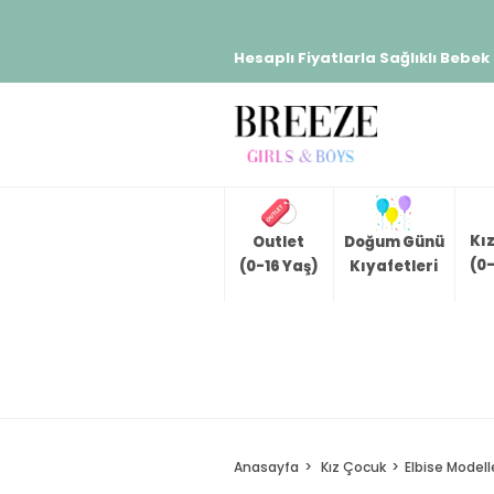
Hesaplı Fiyatlarla Sağlıklı Bebek
Kı
Outlet
Doğum Günü
(0-
(0-16 Yaş)
Kıyafetleri
Anasayfa
Kız Çocuk
Elbise Modell