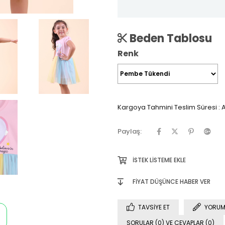
Beden Tablosu
Renk
Kargoya Tahmini Teslim Süresi
:
A
Paylaş:
İSTEK LISTEME EKLE
FIYAT DÜŞÜNCE HABER VER
TAVSIYE ET
YORUM
SORULAR (0) VE CEVAPLAR (0)