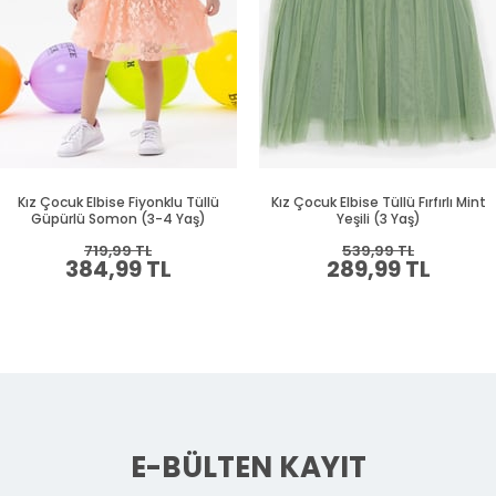
Kız Çocuk Elbise Fiyonklu Tüllü
Kız Çocuk Elbise Tüllü Fırfırlı Mint
Güpürlü Somon (3-4 Yaş)
Yeşili (3 Yaş)
719,99 TL
539,99 TL
384,99 TL
289,99 TL
E-BÜLTEN KAYIT