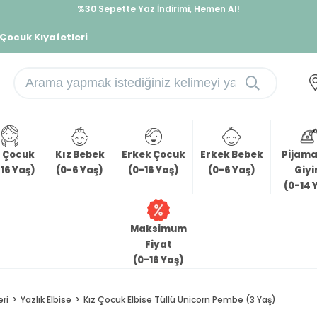
%30 Sepette Yaz İndirimi, Hemen Al!
İndirimlere ek %10 İndirimi Kap, Hemen Üye Ol!
 Çocuk Kıyafetleri
z Çocuk
Kız Bebek
Erkek Çocuk
Erkek Bebek
Pijama 
16 Yaş)
(0-6 Yaş)
(0-16 Yaş)
(0-6 Yaş)
Giy
(0-14 
Maksimum
Fiyat
(0-16 Yaş)
eri
Yazlık Elbise
Kız Çocuk Elbise Tüllü Unicorn Pembe (3 Yaş)