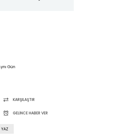
ynı Gün
KARŞILAŞTIR
GELINCE HABER VER
 YAZ