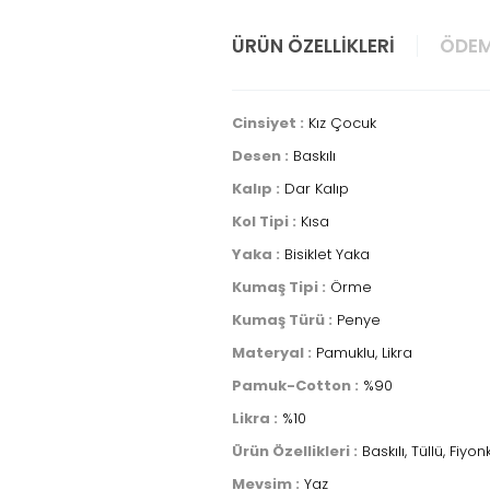
ÜRÜN ÖZELLIKLERI
ÖDEM
Cinsiyet :
Kız Çocuk
Desen :
Baskılı
Kalıp :
Dar Kalıp
Kol Tipi :
Kısa
Yaka :
Bisiklet Yaka
Kumaş Tipi :
Örme
Kumaş Türü :
Penye
Materyal :
Pamuklu, Likra
Pamuk-Cotton :
%90
Likra :
%10
Ürün Özellikleri :
Baskılı, Tüllü, Fiyonk
Mevsim :
Yaz