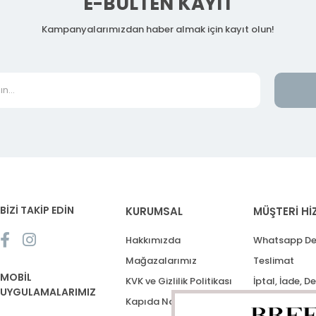
E-BÜLTEN KAYIT
Kampanyalarımızdan haber almak için kayıt olun!
BİZİ TAKİP EDİN
KURUMSAL
MÜŞTERİ Hİ
Hakkımızda
Whatsapp De
Mağazalarımız
Teslimat
MOBİL
KVK ve Gizlilik Politikası
İptal, İade, D
UYGULAMALARIMIZ
Kapıda Nakit Ödeme
Destek Talep