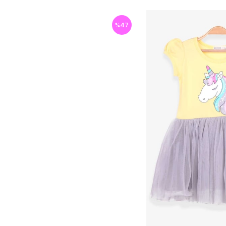
%
47
İndirim