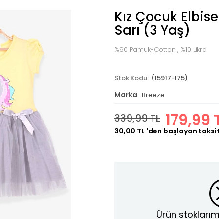
Kız Çocuk Elbise
Sarı (3 Yaş)
%90 Pamuk-Cotton , %10 Likra
(15917-175)
Marka
:
Breeze
179,99 
339,99 TL
30,00 TL
'den başlayan taksit
Ürün stoklarım