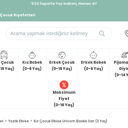
%30 Sepette Yaz İndirimi, Hemen Al!
İndirimlere ek %10 İndirimi Kap, Hemen Üye Ol!
 Çocuk Kıyafetleri
z Çocuk
Kız Bebek
Erkek Çocuk
Erkek Bebek
Pijama 
16 Yaş)
(0-6 Yaş)
(0-16 Yaş)
(0-6 Yaş)
Giy
(0-14 
Maksimum
Fiyat
(0-16 Yaş)
eri
Yazlık Elbise
Kız Çocuk Elbise Unicorn Baskılı Sarı (3 Yaş)