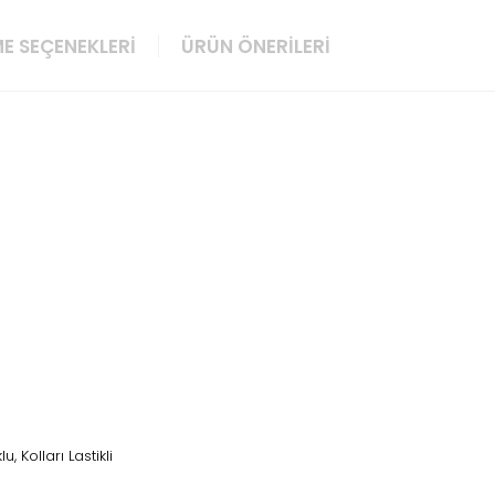
E SEÇENEKLERI
ÜRÜN ÖNERILERI
lu, Kolları Lastikli