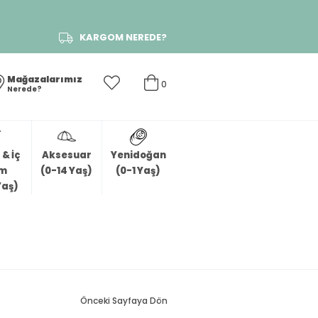
KARGOM NEREDE?
Mağazalarımız
0
Nerede?
& İç
Aksesuar
Yenidoğan
im
(0-14 Yaş)
(0-1 Yaş)
Yaş)
Önceki Sayfaya Dön