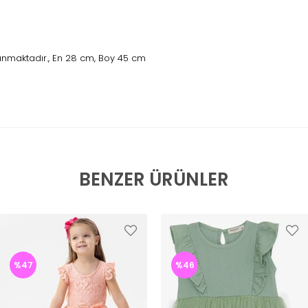
unmaktadır., En 28 cm, Boy 45 cm
BENZER ÜRÜNLER
%47
%46