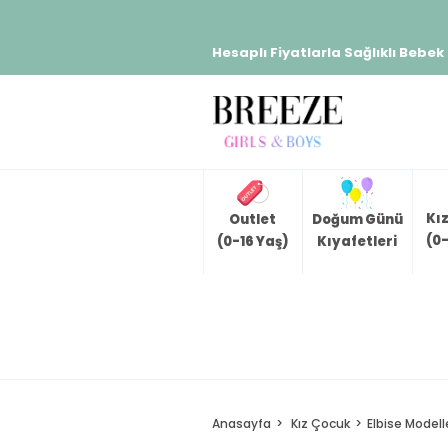
Hesaplı Fiyatlarla Sağlıklı Bebek
Kı
Outlet
Doğum Günü
(0-
(0-16 Yaş)
Kıyafetleri
Anasayfa
Kız Çocuk
Elbise Modell