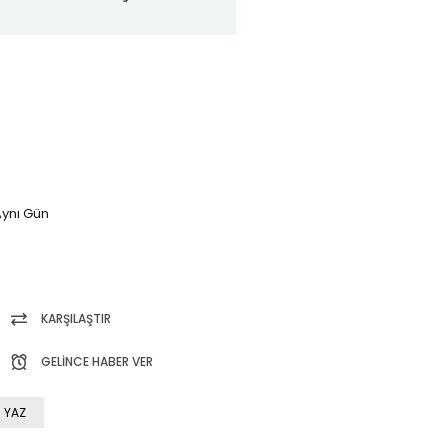
ynı Gün
KARŞILAŞTIR
GELINCE HABER VER
 YAZ