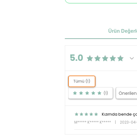
Ürün Değerl
5.0
Tümü (1)
(1)
Kızımda bende çok 
M***** K***** K*****
|
2023-04-