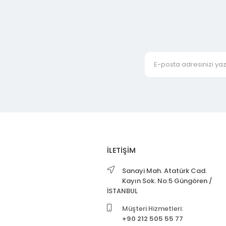
İLETİŞİM
Sanayi Mah. Atatürk Cad.
Kayın Sok. No:5 Güngören /
İSTANBUL
Müşteri Hizmetleri:
+90 212 505 55 77