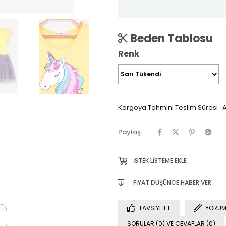
Beden Tablosu
Renk
Kargoya Tahmini Teslim Süresi
:
A
Paylaş:
İSTEK LISTEME EKLE
FIYAT DÜŞÜNCE HABER VER
TAVSIYE ET
YORUM
SORULAR (0) VE CEVAPLAR (0)