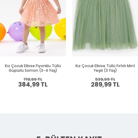
Kız Çocuk Elbise Fiyonklu Tüllü
Kız Çocuk Elbise Tüllü Fırfırlı Mint
Güpürlü Somon (3-4 Yaş)
Yeşili (3 Yaş)
719,99 TL
539,99 TL
384,99 TL
289,99 TL