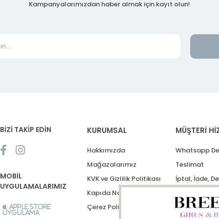
Kampanyalarımızdan haber almak için kayıt olun!
BİZİ TAKİP EDİN
KURUMSAL
MÜŞTERİ Hİ
Hakkımızda
Whatsapp De
Mağazalarımız
Teslimat
MOBİL
KVK ve Gizlilik Politikası
İptal, İade, D
UYGULAMALARIMIZ
Kapıda Nakit Ödeme
Destek Talep
Çerez Politikası
Apple Store
Uygulama