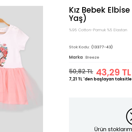
Kız Bebek Elbise
Yaş)
%95 Cotton-Pamuk %5 Elastan
(13377-43)
Marka
:
Breeze
43,29 TL
50,82 TL
7,21 TL
'den başlayan taksitle
Ürün stoklarım