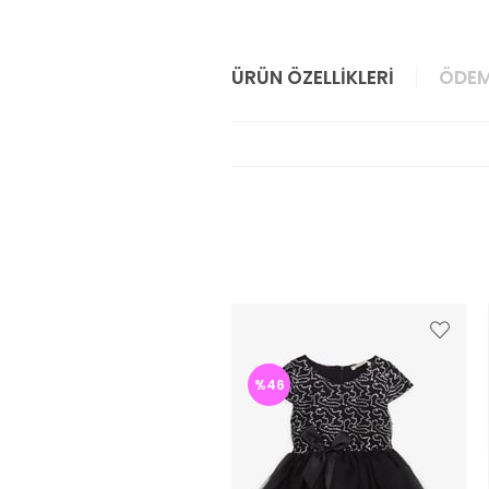
ÜRÜN ÖZELLIKLERI
ÖDEM
%46