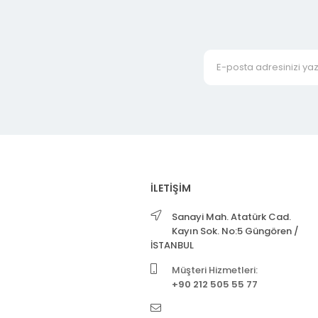
İLETİŞİM
Sanayi Mah. Atatürk Cad.
Kayın Sok. No:5 Güngören /
İSTANBUL
Müşteri Hizmetleri:
+90 212 505 55 77