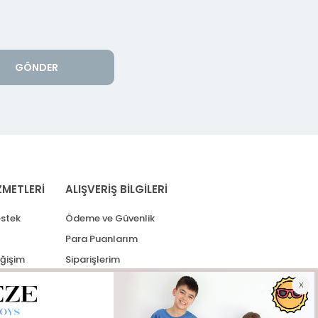
GÖNDER
ZMETLERİ
ALIŞVERİŞ BİLGİLERİ
stek
Ödeme ve Güvenlik
Para Puanlarım
eğişim
Siparişlerim
lerim
Kargo Takip
İade Taleplerim