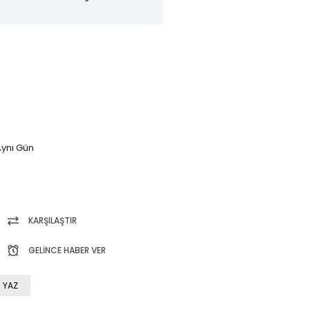
ynı Gün
KARŞILAŞTIR
GELINCE HABER VER
 YAZ