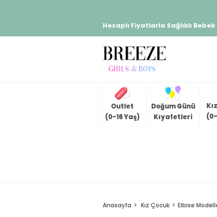
Hesaplı Fiyatlarla Sağlıklı Bebek
Kı
Outlet
Doğum Günü
(0-
(0-16 Yaş)
Kıyafetleri
Anasayfa
Kız Çocuk
Elbise Modell