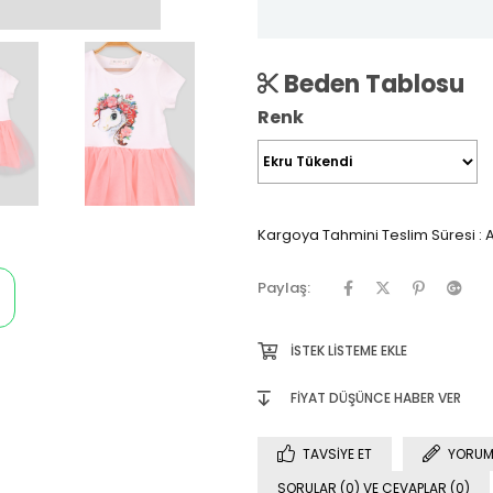
Beden Tablosu
Renk
Kargoya Tahmini Teslim Süresi
:
A
Paylaş:
İSTEK LISTEME EKLE
FIYAT DÜŞÜNCE HABER VER
TAVSIYE ET
YORUM
SORULAR (0) VE CEVAPLAR (0)