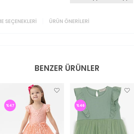
E SEÇENEKLERI
ÜRÜN ÖNERILERI
BENZER ÜRÜNLER
%47
%46