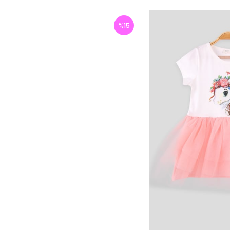
%
15
İndirim