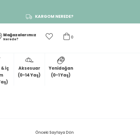
KARGOM NEREDE?
Mağazalarımız
0
Nerede?
& İç
Aksesuar
Yenidoğan
im
(0-14 Yaş)
(0-1 Yaş)
Yaş)
Önceki Sayfaya Dön