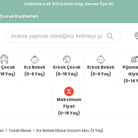
İndirimlere ek %10 İndirimi Kap, Hemen Üye Ol!
%30 Sepette Yaz İndirimi, Hemen Al!
 Çocuk Kıyafetleri
z Çocuk
Kız Bebek
Erkek Çocuk
Erkek Bebek
Pijama 
16 Yaş)
(0-6 Yaş)
(0-16 Yaş)
(0-6 Yaş)
Giy
(0-14 
Maksimum
Fiyat
(0-16 Yaş)
eri
Yazlık Elbise
Kız Bebek Elbise Unicorn Ekru (3 Yaş)