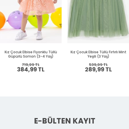
Kız Çocuk Elbise Fiyonklu Tüllü
Kız Çocuk Elbise Tüllü Fırfırlı Mint
Güpürlü Somon (3-4 Yaş)
Yeşili (3 Yaş)
719,99 TL
539,99 TL
384,99 TL
289,99 TL
E-BÜLTEN KAYIT