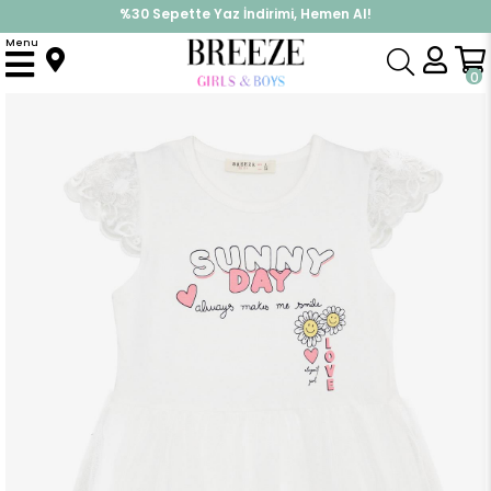
%30 Sepette Yaz İndirimi, Hemen Al!
İndirimlere ek %10 İndirimi Kap, Hemen Üye Ol!
Menu
Anasayfa
Kız Çocuk
Elbise Modelleri
Yazlık Elbise
Kız Çocuk Elbise Yaz Temalı Yazı Baskılı Ekru (2-6 Yaş)
0