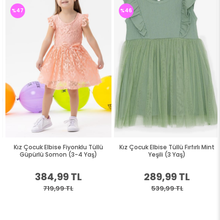
%47
%46
Kız Çocuk Elbise Fiyonklu Tüllü
Kız Çocuk Elbise Tüllü Fırfırlı Mint
Güpürlü Somon (3-4 Yaş)
Yeşili (3 Yaş)
384,99 TL
289,99 TL
719,99 TL
539,99 TL