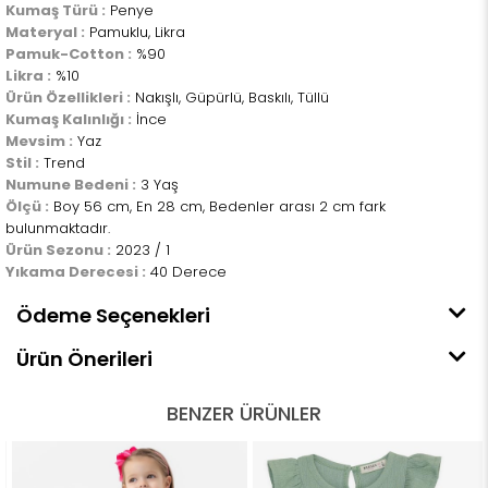
Kumaş Türü :
Penye
Materyal :
Pamuklu, Likra
Pamuk-Cotton :
%90
Likra :
%10
Ürün Özellikleri :
Nakışlı, Güpürlü, Baskılı, Tüllü
Kumaş Kalınlığı :
İnce
Mevsim :
Yaz
Stil :
Trend
Numune Bedeni :
3 Yaş
Ölçü :
Boy 56 cm, En 28 cm, Bedenler arası 2 cm fark
bulunmaktadır.
Ürün Sezonu :
2023 / 1
Yıkama Derecesi :
40 Derece
Ödeme Seçenekleri
Ürün Önerileri
BENZER ÜRÜNLER