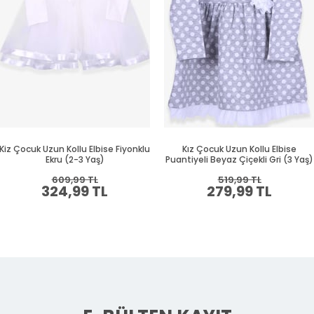
Kiz Çocuk Uzun Kollu Elbise Fiyonklu
Kız Çocuk Uzun Kollu Elbise
Ekru (2-3 Yaş)
Puantiyeli Beyaz Çiçekli Gri (3 Yaş)
609,99 TL
519,99 TL
324,99 TL
279,99 TL