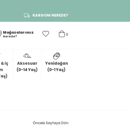
KARGOM NEREDE?
Mağazalarımız
0
Nerede?
& İç
Aksesuar
Yenidoğan
im
(0-14 Yaş)
(0-1 Yaş)
Yaş)
Önceki Sayfaya Dön