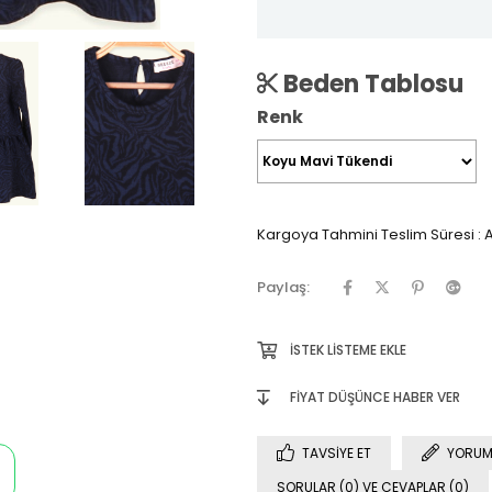
Beden Tablosu
Renk
Kargoya Tahmini Teslim Süresi
:
A
Paylaş:
İSTEK LISTEME EKLE
FIYAT DÜŞÜNCE HABER VER
TAVSIYE ET
YORUM
SORULAR (0) VE CEVAPLAR (0)