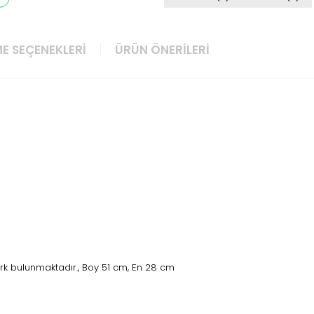
E SEÇENEKLERI
ÜRÜN ÖNERILERI
rk bulunmaktadır., Boy 51 cm, En 28 cm