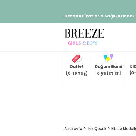
Hesaplı Fiyatlarla Sağlıklı Bebek
Kı
Outlet
Doğum Günü
(0-
(0-16 Yaş)
Kıyafetleri
Anasayfa
Kız Çocuk
Elbise Modell