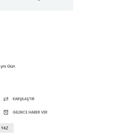
ynı Gün
KARŞILAŞTIR
GELINCE HABER VER
 YAZ