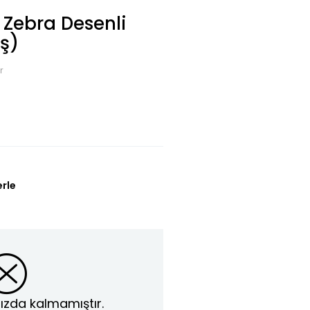
 Zebra Desenli
ş)
r
erle
ızda kalmamıştır.