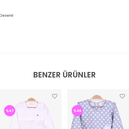
 Desenli
BENZER ÜRÜNLER
%47
%46