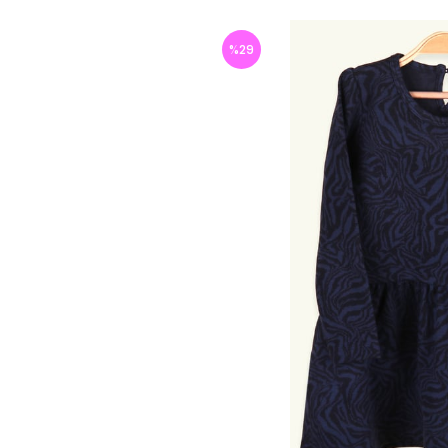
%
29
İndirim