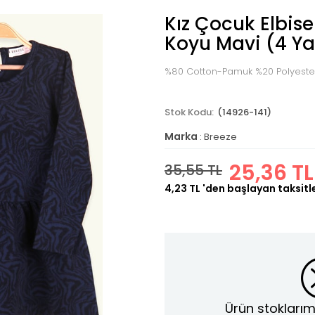
Kız Çocuk Elbise
Koyu Mavi (4 Ya
%80 Cotton-Pamuk %20 Polyeste
(14926-141)
Marka
:
Breeze
25,36 TL
35,55 TL
4,23 TL
'den başlayan taksitl
Ürün stoklarım