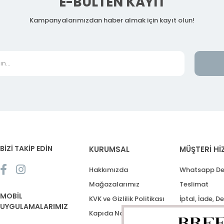
E-BÜLTEN KAYIT
Kampanyalarımızdan haber almak için kayıt olun!
BİZİ TAKİP EDİN
KURUMSAL
MÜŞTERİ Hİ
Hakkımızda
Whatsapp De
Mağazalarımız
Teslimat
MOBİL
KVK ve Gizlilik Politikası
İptal, İade, D
UYGULAMALARIMIZ
Kapıda Nakit Ödeme
Destek Talep