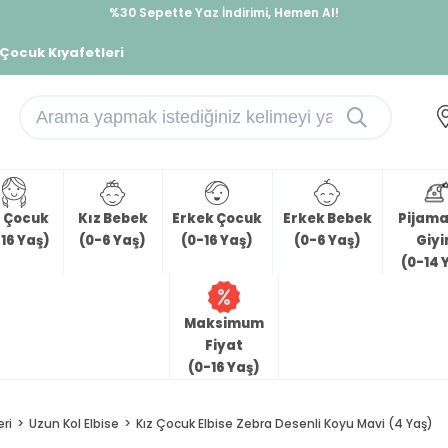
%30 Sepette Yaz İndirimi, Hemen Al!
İndirimlere ek %10 İndirimi Kap, Hemen Üye Ol!
 Çocuk Kıyafetleri
z Çocuk
Kız Bebek
Erkek Çocuk
Erkek Bebek
Pijama 
16 Yaş)
(0-6 Yaş)
(0-16 Yaş)
(0-6 Yaş)
Giy
(0-14 
Maksimum
Fiyat
(0-16 Yaş)
eri
Uzun Kol Elbise
Kız Çocuk Elbise Zebra Desenli Koyu Mavi (4 Yaş)