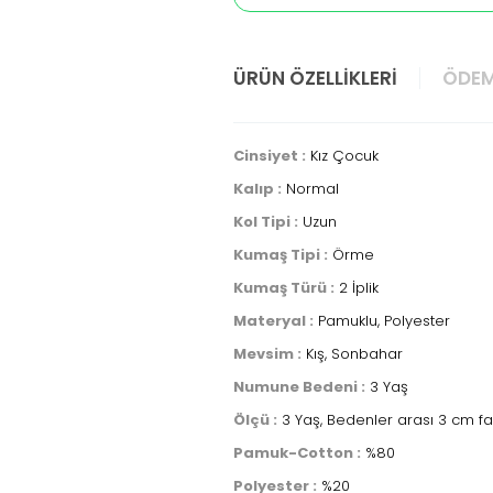
ÜRÜN ÖZELLIKLERI
ÖDEM
Cinsiyet :
Kız Çocuk
Kalıp :
Normal
Kol Tipi :
Uzun
Kumaş Tipi :
Örme
Kumaş Türü :
2 İplik
Materyal :
Pamuklu, Polyester
Mevsim :
Kış, Sonbahar
Numune Bedeni :
3 Yaş
Ölçü :
3 Yaş, Bedenler arası 3 cm fa
Pamuk-Cotton :
%80
Polyester :
%20