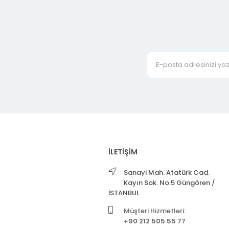
İLETİŞİM
Sanayi Mah. Atatürk Cad.
Kayın Sok. No:5 Güngören /
İSTANBUL
Müşteri Hizmetleri:
+90 212 505 55 77