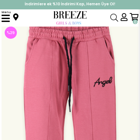
İndirimlere ek %10 İndirimi Kap, Hemen Üye Ol!
%30 Sepette Yaz İndirimi, Hemen Al!
Menu
Anasayfa
Kız Çocuk
Alt Giyim
Eşofman Altı
Kız Çocuk Eşofman Altı Basic Gülkurusu (8 Yaş)
0
%
29
İndirim