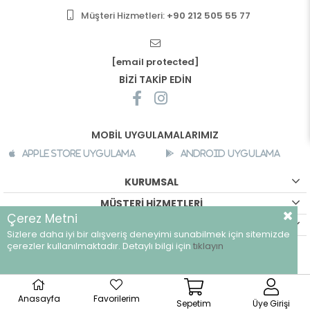
Müşteri Hizmetleri:
+90 212 505 55 77
[email protected]
BİZİ TAKİP EDİN
MOBİL UYGULAMALARIMIZ
Apple Store Uygulama
Android Uygulama
KURUMSAL
MÜŞTERİ HİZMETLERİ
Çerez Metni
ALIŞVERİŞ BİLGİLERİ
Sizlere daha iyi bir alışveriş deneyimi sunabilmek için sitemizde
©
breeze.com.tr - Tüm hakları saklıdır.
çerezler kullanılmaktadır. Detaylı bilgi için
tıklayın
Anasayfa
Favorilerim
Sepetim
Üye Girişi