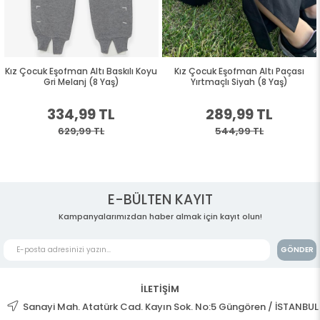
Kız Çocuk Eşofman Altı Baskılı Koyu
Kız Çocuk Eşofman Altı Paçası
Gri Melanj (8 Yaş)
Yırtmaçlı Siyah (8 Yaş)
334,99 TL
289,99 TL
629,99 TL
544,99 TL
E-BÜLTEN KAYIT
Kampanyalarımızdan haber almak için kayıt olun!
GÖNDER
İLETİŞİM
Sanayi Mah. Atatürk Cad. Kayın Sok. No:5 Güngören / İSTANBUL