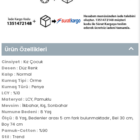
Ürün Özellikleri
Cinsiyet :
Kız Çocuk
Desen :
Düz Renk
Kalıp :
Normal
Kumaş Tipi :
Örme
Kumaş Türü :
Penye
LCY :
%10
Materyal :
LCY, Pamuklu
Mevsim :
İlkbahar, Kış, Sonbahar
Numune Bedeni :
8 Yaş
Ölçü :
8 Yaş, Bedenler arası 5 cm fark bulunmaktadır., Bel 30 cm,
Boy 74 cm
Pamuk-Cotton :
%90
Stil :
Trend