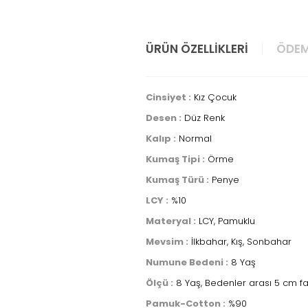
ÜRÜN ÖZELLIKLERI
ÖDEM
Cinsiyet :
Kız Çocuk
Desen :
Düz Renk
Kalıp :
Normal
Kumaş Tipi :
Örme
Kumaş Türü :
Penye
LCY :
%10
Materyal :
LCY, Pamuklu
Mevsim :
İlkbahar, Kış, Sonbahar
Numune Bedeni :
8 Yaş
Ölçü :
8 Yaş, Bedenler arası 5 cm fa
Pamuk-Cotton :
%90