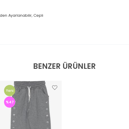
lden Ayarlanabilir, Cepli
BENZER ÜRÜNLER
Yeni
Ürün
%47