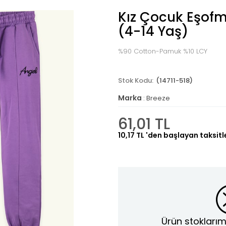
Kız Çocuk Eşofma
(4-14 Yaş)
%90 Cotton-Pamuk %10 LCY
(14711-518)
Marka
:
Breeze
61,01 TL
10,17 TL
'den başlayan taksitl
Ürün stoklarım