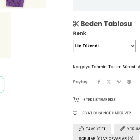
Beden Tablosu
Renk
Kargoya Tahmini Teslim Süresi
:
A
Paylaş:
İSTEK LISTEME EKLE
FIYAT DÜŞÜNCE HABER VER
TAVSIYE ET
YORUM
SORULAR (0) VE CEVAPLAR (0)