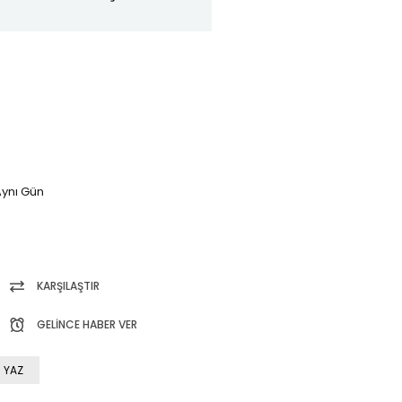
ynı Gün
KARŞILAŞTIR
GELINCE HABER VER
 YAZ