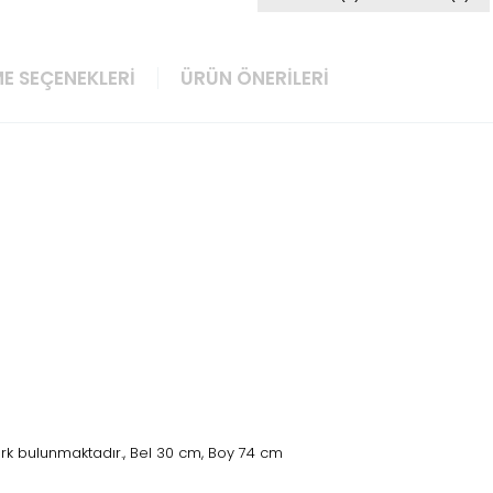
E SEÇENEKLERI
ÜRÜN ÖNERILERI
rk bulunmaktadır., Bel 30 cm, Boy 74 cm