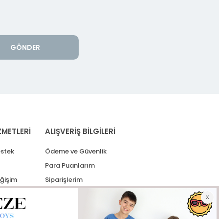
GÖNDER
ZMETLERİ
ALIŞVERİŞ BİLGİLERİ
stek
Ödeme ve Güvenlik
Para Puanlarım
eğişim
Siparişlerim
lerim
Kargo Takip
İade Taleplerim