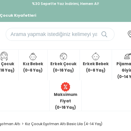
%30 Sepette Yaz İndirimi, Hemen Al!
İndirimlere ek %10 İndirimi Kap, Hemen Üye Ol!
 Çocuk Kıyafetleri
z Çocuk
Kız Bebek
Erkek Çocuk
Erkek Bebek
Pijama 
16 Yaş)
(0-6 Yaş)
(0-16 Yaş)
(0-6 Yaş)
Giy
(0-14 
Maksimum
Fiyat
(0-16 Yaş)
şofman Altı
Kız Çocuk Eşofman Altı Basic Lila (4-14 Yaş)