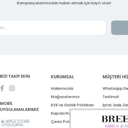
Kampanyalarımızdan haber almak için kayıt olun!
BİZİ TAKİP EDİN
KURUMSAL
MÜŞTERİ Hİ
Hakkımızda
Whatsapp De
Mağazalarımız
Teslimat
MOBİL
KVK ve Gizlilik Politikası
İptal, İade, D
UYGULAMALARIMIZ
Kapıda Nakit Ödeme
Destek Talep
Çerez Politikası
Apple Store
Uygulama