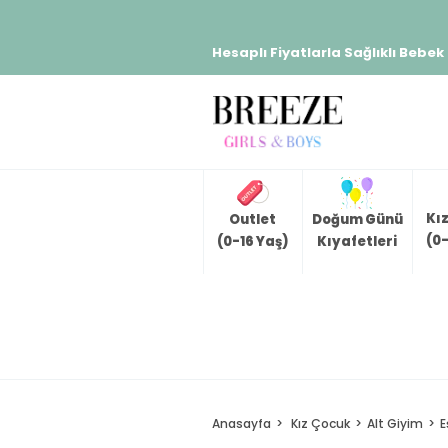
Hesaplı Fiyatlarla Sağlıklı Bebek
Kı
Outlet
Doğum Günü
(0-
(0-16 Yaş)
Kıyafetleri
Anasayfa
Kız Çocuk
Alt Giyim
E