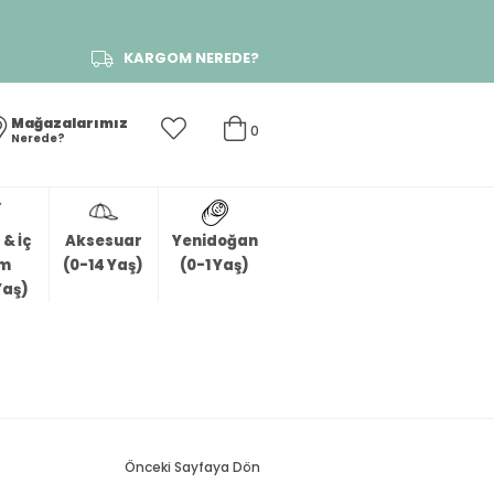
KARGOM NEREDE?
Mağazalarımız
0
Nerede?
& İç
Aksesuar
Yenidoğan
im
(0-14 Yaş)
(0-1 Yaş)
Yaş)
Önceki Sayfaya Dön