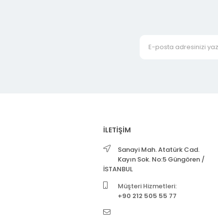
İLETİŞİM
Sanayi Mah. Atatürk Cad.
Kayın Sok. No:5 Güngören /
İSTANBUL
Müşteri Hizmetleri:
+90 212 505 55 77