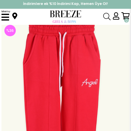
İndirimlere ek %10 İndirimi Kap, Hemen Üye Ol!
%30 Sepette Yaz İndirimi, Hemen Al!
Menu
Anasayfa
Kız Çocuk
Alt Giyim
Eşofman Altı
Kız Çocuk Eşofman Altı Basic Narçiçeği (9 Yaş)
0
%
36
İndirim