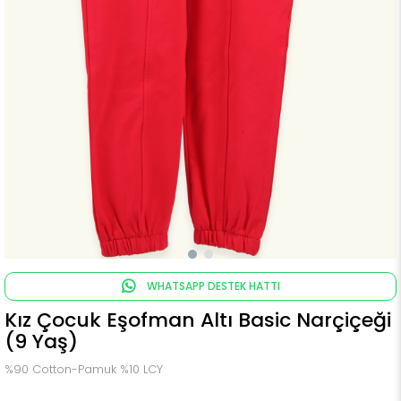
WHATSAPP DESTEK HATTI
Kız Çocuk Eşofman Altı Basic Narçiçeği
(9 Yaş)
%90 Cotton-Pamuk %10 LCY