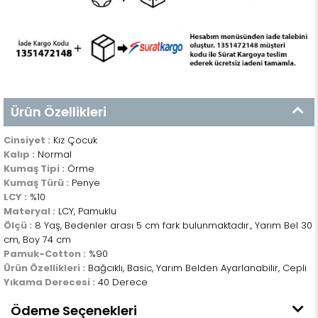
Ürün Özellikleri
Cinsiyet :
Kız Çocuk
Kalıp :
Normal
Kumaş Tipi :
Örme
Kumaş Türü :
Penye
LCY :
%10
Materyal :
LCY, Pamuklu
Ölçü :
8 Yaş, Bedenler arası 5 cm fark bulunmaktadır., Yarım Bel 30
cm, Boy 74 cm
Pamuk-Cotton :
%90
Ürün Özellikleri :
Bağcıklı, Basic, Yarım Belden Ayarlanabilir, Cepli
Yıkama Derecesi :
40 Derece
Ödeme Seçenekleri