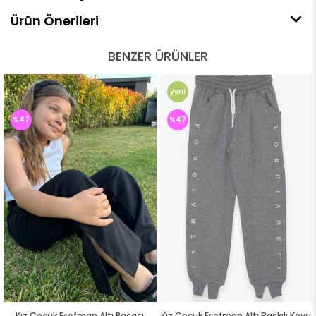
Ürün Önerileri
BENZER ÜRÜNLER
yeni
ürün
%47
%47
Kız Çocuk Eşofman Altı Paçası
Kız Çocuk Eşofman Altı Baskılı Koyu