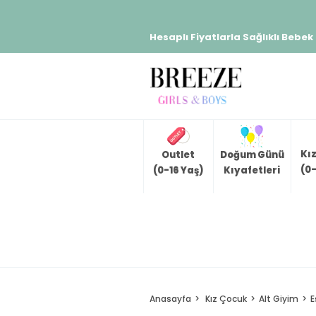
Hesaplı Fiyatlarla Sağlıklı Bebek
Kı
Outlet
Doğum Günü
(0-
(0-16 Yaş)
Kıyafetleri
Anasayfa
Kız Çocuk
Alt Giyim
E