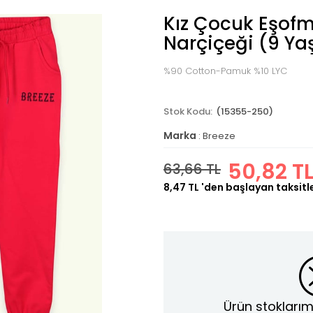
Kız Çocuk Eşofma
Narçiçeği (9 Ya
%90 Cotton-Pamuk %10 LYC
(15355-250)
Marka
:
Breeze
50,82 T
63,66 TL
8,47 TL
'den başlayan taksitl
Ürün stoklarım