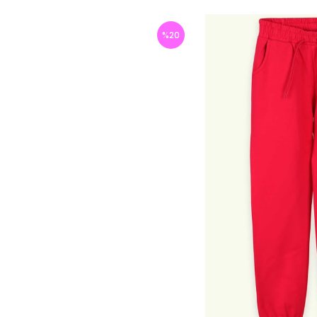
%
20
İndirim