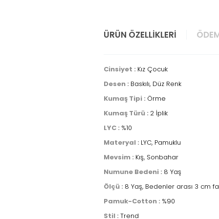
ÜRÜN ÖZELLIKLERI
ÖDEM
Cinsiyet :
Kız Çocuk
Desen :
Baskılı, Düz Renk
Kumaş Tipi :
Örme
Kumaş Türü :
2 İplik
LYC :
%10
Materyal :
LYC, Pamuklu
Mevsim :
Kış, Sonbahar
Numune Bedeni :
8 Yaş
Ölçü :
8 Yaş, Bedenler arası 3 cm fa
Pamuk-Cotton :
%90
Stil :
Trend