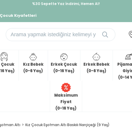
İndirimlere ek %10 İndirimi Kap, Hemen Üye Ol!
 Çocuk Kıyafetleri
z Çocuk
Kız Bebek
Erkek Çocuk
Erkek Bebek
Pijama 
16 Yaş)
(0-6 Yaş)
(0-16 Yaş)
(0-6 Yaş)
Giy
(0-14 
Maksimum
Fiyat
(0-16 Yaş)
şofman Altı
Kız Çocuk Eşofman Altı Baskılı Narçiçeği (9 Yaş)