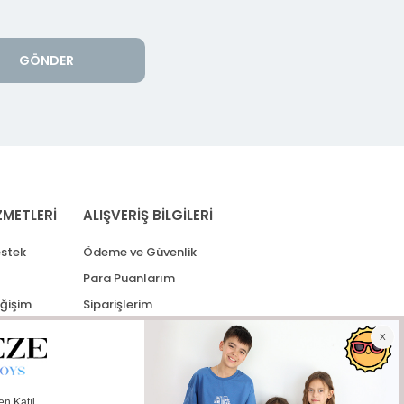
GÖNDER
ZMETLERİ
ALIŞVERİŞ BİLGİLERİ
stek
Ödeme ve Güvenlik
Para Puanlarım
eğişim
Siparişlerim
lerim
Kargo Takip
İade Taleplerim