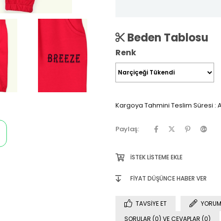
Beden Tablosu
Renk
Kargoya Tahmini Teslim Süresi
:
A
Paylaş:
İSTEK LISTEME EKLE
FIYAT DÜŞÜNCE HABER VER
TAVSIYE ET
YORUM
SORULAR (0) VE CEVAPLAR (0)