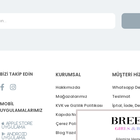
BİZİ TAKİP EDİN
KURUMSAL
MÜŞTERİ Hİ
Hakkımızda
Whatsapp De
Mağazalarımız
Teslimat
MOBİL
KVK ve Gizlilik Politikası
İptal, İade, D
UYGULAMALARIMIZ
Kapıda Nakit Ödeme
Destek Talep
Çerez Politikası
Apple Store
Uygulama
Blog Yazıları
Android
Uygulama