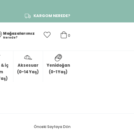
KARGOM NEREDE?
Mağazalarımız
0
Nerede?
& İç
Aksesuar
Yenidoğan
im
(0-14 Yaş)
(0-1 Yaş)
Yaş)
Önceki Sayfaya Dön