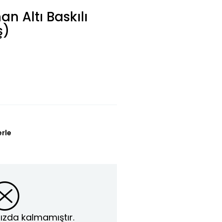
n Altı Baskılı
ş)
L
erle
ızda kalmamıştır.