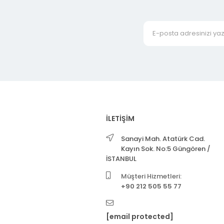
İLETİŞİM
Sanayi Mah. Atatürk Cad.
Kayın Sok. No:5 Güngören /
İSTANBUL
Müşteri Hizmetleri:
+90 212 505 55 77
[email protected]