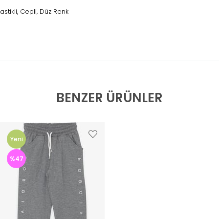
Lastikli, Cepli, Düz Renk
BENZER ÜRÜNLER
Yeni
Ürün
%47