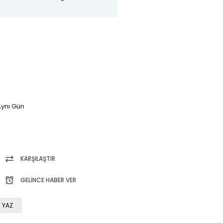
ynı Gün
KARŞILAŞTIR
GELINCE HABER VER
 YAZ