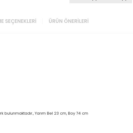
E SEÇENEKLERI
ÜRÜN ÖNERILERI
rk bulunmaktadır., Yarım Bel 23 cm, Boy 74 cm