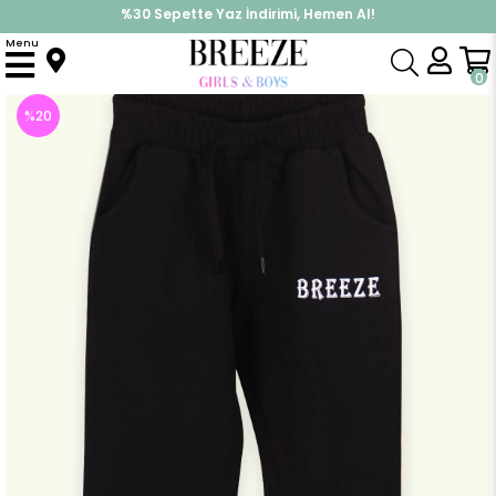
%30 Sepette Yaz İndirimi, Hemen Al!
İndirimlere ek %10 İndirimi Kap, Hemen Üye Ol!
Menu
Anasayfa
Kız Çocuk
Alt Giyim
Eşofman Altı
Kiz Çocuk Esofman Alti Baskili Siyah (9 Yaş)
0
%
20
İndirim