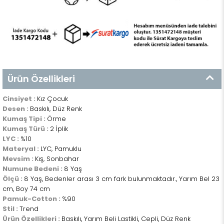
Ürün Özellikleri
Cinsiyet :
Kız Çocuk
Desen :
Baskılı, Düz Renk
Kumaş Tipi :
Örme
Kumaş Türü :
2 İplik
LYC :
%10
Materyal :
LYC, Pamuklu
Mevsim :
Kış, Sonbahar
Numune Bedeni :
8 Yaş
Ölçü :
8 Yaş, Bedenler arası 3 cm fark bulunmaktadır., Yarım Bel 23
cm, Boy 74 cm
Pamuk-Cotton :
%90
Stil :
Trend
Ürün Özellikleri :
Baskılı, Yarım Beli Lastikli, Cepli, Düz Renk