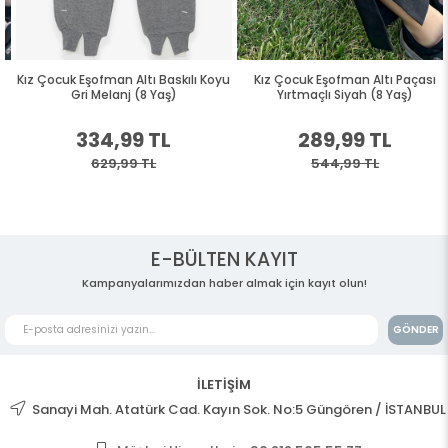
Kız Çocuk Eşofman Altı Baskılı Koyu
Kız Çocuk Eşofman Altı Paçası
Gri Melanj (8 Yaş)
Yırtmaçlı Siyah (8 Yaş)
334,99 TL
289,99 TL
629,99 TL
544,99 TL
E-BÜLTEN KAYIT
Kampanyalarımızdan haber almak için kayıt olun!
GÖNDER
İLETİŞİM
Sanayi Mah. Atatürk Cad. Kayın Sok. No:5 Güngören / İSTANBUL